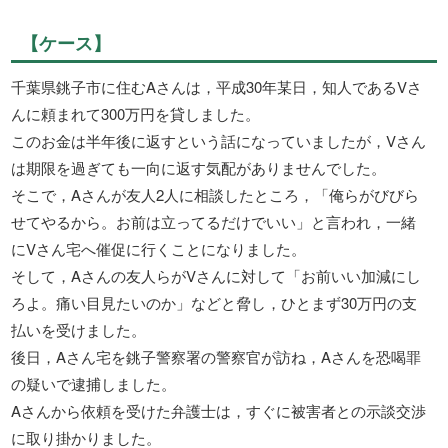
【ケース】
千葉県銚子市に住むAさんは，平成30年某日，知人であるVさ
んに頼まれて300万円を貸しました。
このお金は半年後に返すという話になっていましたが，Vさん
は期限を過ぎても一向に返す気配がありませんでした。
そこで，Aさんが友人2人に相談したところ，「俺らがびびら
せてやるから。お前は立ってるだけでいい」と言われ，一緒
にVさん宅へ催促に行くことになりました。
そして，Aさんの友人らがVさんに対して「お前いい加減にし
ろよ。痛い目見たいのか」などと脅し，ひとまず30万円の支
払いを受けました。
後日，Aさん宅を銚子警察署の警察官が訪ね，Aさんを恐喝罪
の疑いで逮捕しました。
Aさんから依頼を受けた弁護士は，すぐに被害者との示談交渉
に取り掛かりました。