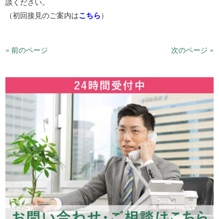
談ください。
（初回接見のご案内は
こちら
）
« 前のページ
次のページ »