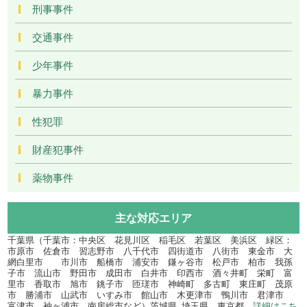
刑事事件
交通事件
少年事件
暴力事件
性犯罪
財産犯事件
薬物事件
主な対応エリア
千葉県（千葉市：中央区 花見川区 稲毛区 若葉区 美浜区 緑区：
市原市 佐倉市 習志野市 八千代市 四街道市 八街市 東金市 大
網白里市 市川市 船橋市 浦安市 鎌ヶ谷市 松戸市 柏市 我孫
子市 流山市 野田市 成田市 白井市 印西市 酒々井町 栄町 富
里市 香取市 旭市 銚子市 匝瑳市 神崎町 多古町 東庄町 茂原
市 勝浦市 山武市 いすみ市 館山市 木更津市 鴨川市 君津市
富津市 袖ヶ浦市 南房総市など）茨城県､埼玉県、東京都
詳細はこち