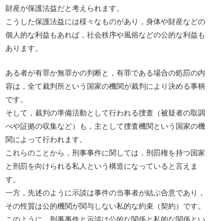
財産が保護法益だと考えられます。
こうした保護法益には様々なものがあり，身体や財産などの
個人的な利益もあれば，社会秩序や風俗などの公的な利益も
あります。
ある者が有罪か無罪かの判断と，有罪である場合の処罰の内
容は，全て裁判所という国家の機関が裁判により決める事柄
です。
そして，裁判の準備活動として行われる捜査（被疑者の取調
べや証拠の収集など）も，主として捜査機関という国家の機
関によって行われます。
これらのことから，刑事事件に関しては，刑罰権を持つ国家
と刑罰を向けられる私人という構造になっていると言えま
す。
一方，先述のように示談は事件の当事者が結ぶ合意であり，
その性質は公的機関が関与しない私的な約束（契約）です。
このように，刑事事件と示談は公的な関係と私的な関係とい