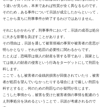
う違いが見られ，本来であれば性質が全く異なるものです。
そのため，ある事件について示談が成立したからといって，
そこから直ちに刑事事件が終了するわけではありません。
それにもかかわらず，刑事事件において，示談の成否は処分
に大きな影響を及ぼすことがあります。
その理由は，示談を通して被害填補の事実や被害者の意思が
明らかとなり，それが処罰の必要性に関わるからです。
たとえば，恐喝罪は個人の財産を害する罪であり，国家とし
ては個人の財産の侵害という行為をターゲットにして刑罰を
科します。
ここで，もし被害者の金銭的損害が回復されていたり，被害
者が処罰を望んでいなかったりする場合にまで厳しい刑罰を
科すとすると，何のための刑罰なのか疑問が生じます。
こうした事情から，被害を受けた被害者側の事情を配慮のう
え刑事処分を決めるということで，示談が考慮されるので