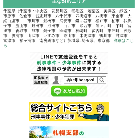
主な対応エリア
千葉県（千葉市：中央区 花見川区 稲毛区 若葉区 美浜区 緑区：
市原市 佐倉市 習志野市 八千代市 四街道市 八街市 東金市 大
網白里市 市川市 船橋市 浦安市 鎌ヶ谷市 松戸市 柏市 我孫
子市 流山市 野田市 成田市 白井市 印西市 酒々井町 栄町 富
里市 香取市 旭市 銚子市 匝瑳市 神崎町 多古町 東庄町 茂原
市 勝浦市 山武市 いすみ市 館山市 木更津市 鴨川市 君津市
富津市 袖ヶ浦市 南房総市など）茨城県､埼玉県、東京都
詳細はこち
ら