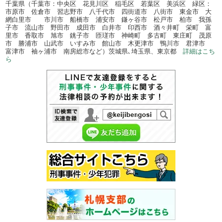
千葉県（千葉市：中央区 花見川区 稲毛区 若葉区 美浜区 緑区：
市原市 佐倉市 習志野市 八千代市 四街道市 八街市 東金市 大
網白里市 市川市 船橋市 浦安市 鎌ヶ谷市 松戸市 柏市 我孫
子市 流山市 野田市 成田市 白井市 印西市 酒々井町 栄町 富
里市 香取市 旭市 銚子市 匝瑳市 神崎町 多古町 東庄町 茂原
市 勝浦市 山武市 いすみ市 館山市 木更津市 鴨川市 君津市
富津市 袖ヶ浦市 南房総市など）茨城県､埼玉県、東京都
詳細はこち
ら