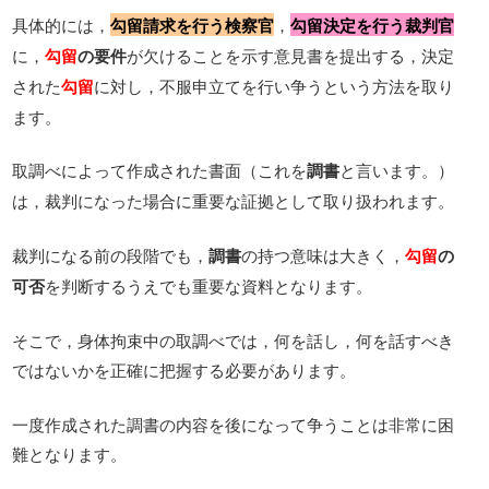
具体的には，
勾留請求を行う検察官
，
勾留決定を行う裁判官
に，
勾留
の要件
が欠けることを示す意見書を提出する，決定
された
勾留
に対し，不服申立てを行い争うという方法を取り
ます。
取調べによって作成された書面（これを
調書
と言います。）
は，裁判になった場合に重要な証拠として取り扱われます。
裁判になる前の段階でも，
調書
の持つ意味は大きく，
勾留
の
可否
を判断するうえでも重要な資料となります。
そこで，身体拘束中の取調べでは，何を話し，何を話すべき
ではないかを正確に把握する必要があります。
一度作成された調書の内容を後になって争うことは非常に困
難となります。