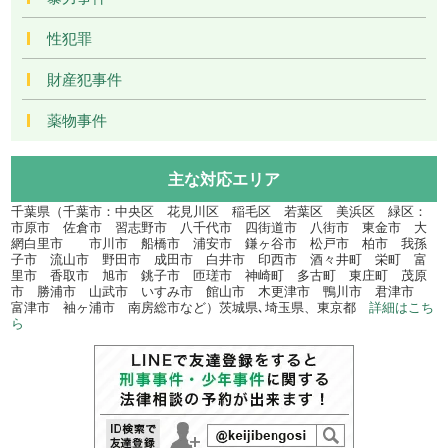
性犯罪
財産犯事件
薬物事件
主な対応エリア
千葉県（千葉市：中央区 花見川区 稲毛区 若葉区 美浜区 緑区：
市原市 佐倉市 習志野市 八千代市 四街道市 八街市 東金市 大
網白里市 市川市 船橋市 浦安市 鎌ヶ谷市 松戸市 柏市 我孫
子市 流山市 野田市 成田市 白井市 印西市 酒々井町 栄町 富
里市 香取市 旭市 銚子市 匝瑳市 神崎町 多古町 東庄町 茂原
市 勝浦市 山武市 いすみ市 館山市 木更津市 鴨川市 君津市
富津市 袖ヶ浦市 南房総市など）茨城県､埼玉県、東京都
詳細はこち
ら