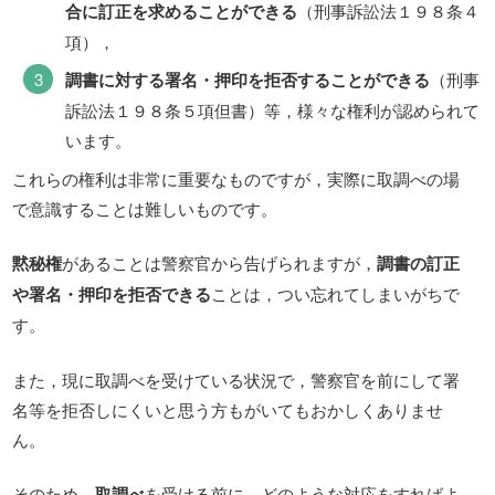
合に訂正を求めることができる
（刑事訴訟法１９８条４
項），
調書に対する署名・押印を拒否することができる
（刑事
訴訟法１９８条５項但書）等，様々な権利が認められて
います。
これらの権利は非常に重要なものですが，実際に取調べの場
で意識することは難しいものです。
黙秘権
があることは警察官から告げられますが，
調書の訂正
や署名・押印を拒否できる
ことは，つい忘れてしまいがちで
す。
また，現に取調べを受けている状況で，警察官を前にして署
名等を拒否しにくいと思う方もがいてもおかしくありませ
ん。
そのため，
取調べ
を受ける前に，どのような対応をすればよ