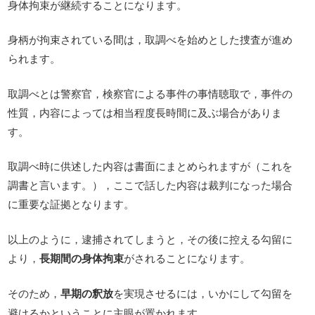
身体拘束が継続することになります。
身柄が拘束されている間は，取調べを始めとした捜査が進め
られます。
取調べとは警察官，検察官による事件の事情聴取で，事件の
性質，内容によっては相当程度長時間に及ぶ場合がありま
す。
取調べ時に供述した内容は書面にまとめられますが（これを
調書と言います。），ここで話した内容は裁判になった場合
に重要な証拠となります。
以上のように，逮捕されてしまうと，その後に控える勾留に
より，
長期間の身体拘束
がされることになります。
そのため，
早期の釈放
を実現させるには，いかにして勾留を
避けるかということに主眼が置かれます。