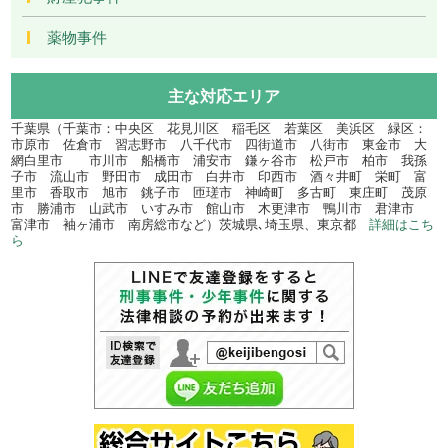
薬物事件
主な対応エリア
千葉県（千葉市：中央区 花見川区 稲毛区 若葉区 美浜区 緑区：
市原市 佐倉市 習志野市 八千代市 四街道市 八街市 東金市 大
網白里市 市川市 船橋市 浦安市 鎌ヶ谷市 松戸市 柏市 我孫
子市 流山市 野田市 成田市 白井市 印西市 酒々井町 栄町 富
里市 香取市 旭市 銚子市 匝瑳市 神崎町 多古町 東庄町 茂原
市 勝浦市 山武市 いすみ市 館山市 木更津市 鴨川市 君津市
富津市 袖ヶ浦市 南房総市など）茨城県､埼玉県、東京都
詳細はこち
ら