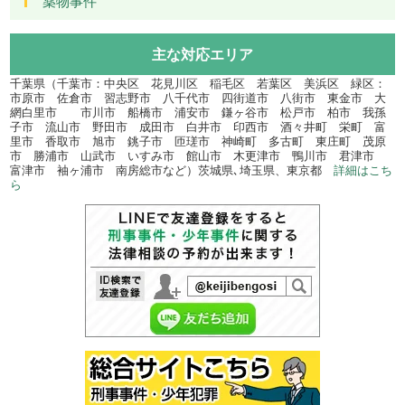
薬物事件
主な対応エリア
千葉県（千葉市：中央区 花見川区 稲毛区 若葉区 美浜区 緑区：
市原市 佐倉市 習志野市 八千代市 四街道市 八街市 東金市 大
網白里市 市川市 船橋市 浦安市 鎌ヶ谷市 松戸市 柏市 我孫
子市 流山市 野田市 成田市 白井市 印西市 酒々井町 栄町 富
里市 香取市 旭市 銚子市 匝瑳市 神崎町 多古町 東庄町 茂原
市 勝浦市 山武市 いすみ市 館山市 木更津市 鴨川市 君津市
富津市 袖ヶ浦市 南房総市など）茨城県､埼玉県、東京都
詳細はこち
ら