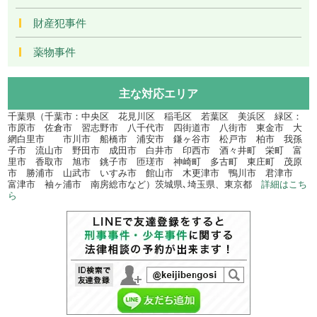
財産犯事件
薬物事件
主な対応エリア
千葉県（千葉市：中央区 花見川区 稲毛区 若葉区 美浜区 緑区：
市原市 佐倉市 習志野市 八千代市 四街道市 八街市 東金市 大
網白里市 市川市 船橋市 浦安市 鎌ヶ谷市 松戸市 柏市 我孫
子市 流山市 野田市 成田市 白井市 印西市 酒々井町 栄町 富
里市 香取市 旭市 銚子市 匝瑳市 神崎町 多古町 東庄町 茂原
市 勝浦市 山武市 いすみ市 館山市 木更津市 鴨川市 君津市
富津市 袖ヶ浦市 南房総市など）茨城県､埼玉県、東京都
詳細はこち
ら