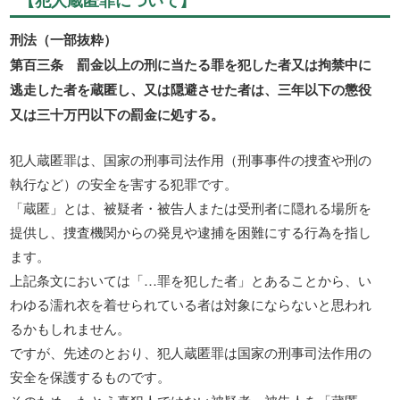
【犯人蔵匿罪について】
刑法（一部抜粋）
第百三条 罰金以上の刑に当たる罪を犯した者又は拘禁中に
逃走した者を蔵匿し、又は隠避させた者は、三年以下の懲役
又は三十万円以下の罰金に処する。
犯人蔵匿罪は、国家の刑事司法作用（刑事事件の捜査や刑の
執行など）の安全を害する犯罪です。
「蔵匿」とは、被疑者・被告人または受刑者に隠れる場所を
提供し、捜査機関からの発見や逮捕を困難にする行為を指し
ます。
上記条文においては「…罪を犯した者」とあることから、い
わゆる濡れ衣を着せられている者は対象にならないと思われ
るかもしれません。
ですが、先述のとおり、犯人蔵匿罪は国家の刑事司法作用の
安全を保護するものです。