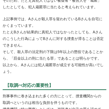
そのため、たとえ真犯人ではない被疑者・被告人を「蔵匿」
したとしても、犯人蔵匿罪に当たると考えられています。
上記事例では、Aさんが殺人罪を疑われているBさんを自宅に
かくまっています。
たとえBさんが結果的に真犯人ではなかったとしても、Aさん
のこうした行為によってBさんに対する捜査が滞ることは否定
できません。
そして、殺人罪の法定刑の下限は5年以上の懲役であることか
ら、「罰金以上の刑に当たる罪」であることは明らかです。
以上から、Aさんには犯人蔵匿罪が成立する可能性が高いでし
ょう。
【取調べ対応の重要性】
刑事事件に巻き込まれた多くの方にとって、捜査機関からの
取調べというのは相当な負担を伴うものです。
捜査機関（特に警察）としては、被疑者が自己の罪を認めて