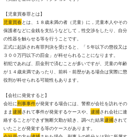
【児童買春罪とは】
児童買春
とは、１８歳未満の者（児童）に，児童本人やその
保護者などに金銭を支払うなどして，性交渉をしたり、自分
の性器を触らせる等を行うことです。
正式に起訴され有罪判決を受けると、「５年以下の懲役又は
３００万円以下の罰金」が科せられることになります。
初犯であれば、罰金刑で済むことが多いですが、児童の年齢
が１４歳未満であったり、前科・前歴がある場合は実際に懲
役刑が科せられる可能性もあります。
【会社に発覚すると】
会社に
刑事事件
が発覚する場合には、警察が会社を訪れその
まま
逮捕
されて事件が発覚するケースや、
逮捕
され会社に連
絡することができず無断欠勤が続き、調べた結果
逮捕
されて
いたことが発覚する等のケースがあります。
会社員
の方が
逮捕
された場合、刑事上の処分とは別に所属す