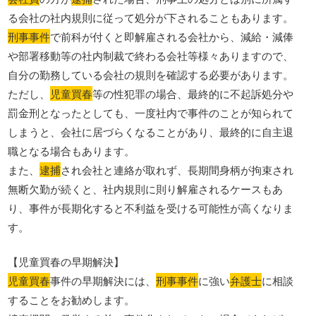
る会社の社内規則に従って処分が下されることもあります。
刑事事件
で前科が付くと即解雇される会社から、減給・減俸
や部署移動等の社内制裁で終わる会社等様々ありますので、
自分の勤務している会社の規則を確認する必要があります。
ただし、
児童買春
等の性犯罪の場合、最終的に不起訴処分や
罰金刑となったとしても、一度社内で事件のことが知られて
しまうと、会社に居づらくなることがあり、最終的に自主退
職となる場合もあります。
また、
逮捕
され会社と連絡が取れず、長期間身柄が拘束され
無断欠勤が続くと、社内規則に則り解雇されるケースもあ
り、事件が長期化すると不利益を受ける可能性が高くなりま
す。
【児童買春の早期解決】
児童買春
事件の早期解決には、
刑事事件
に強い
弁護士
に相談
することをお勧めします。