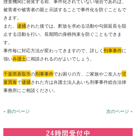
捜査機関に発覚する前、事件化されていない場合であれば、
被害者や被害者の親と示談することで事件化を防ぐこともで
きます。
また、
逮捕
された後では、釈放を求める活動や勾留延長を阻
止する活動を行い、長期間の身柄拘束を防ぐこともできま
す。
事件毎に対応方法が変わってきますので、詳しく
刑事事件
に
強い
弁護士
に相談されるのがよいでしょう。
千葉県香取市
の
刑事事件
でお困りの方、ご家族やご友人が
児
童買春
で
逮捕
された方は弁護士法人あいち刑事事件総合法律
事務所にご相談ください。
« 前のページ
次のページ »