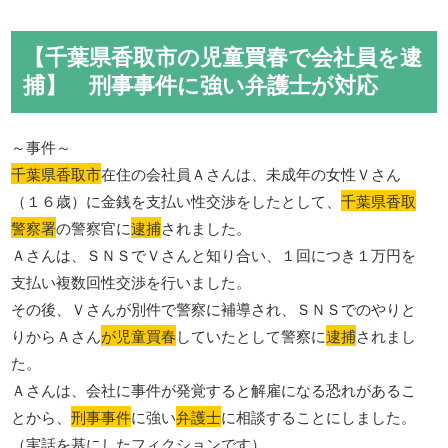
【千葉県香取市の児童買春で会社員を逮
捕】 刑事事件に強い弁護士が対応
～事件～
千葉県香取市
在住の会社員Ａさんは、未成年の女性Ｖさん
（１６歳）に金銭を支払い性交渉をしたとして、
千葉県香取
警察署
の警察官に
逮捕
されました。
Ａさんは、ＳＮＳでＶさんと知り合い、１回につき１万円を
支払い複数回性交渉を行いました。
その後、Ｖさんが別件で警察に補導され、ＳＮＳでのやりと
りからＡさん
が児童買春
していたとして警察に
逮捕
されまし
た。
Ａさんは、会社に事件が発覚すると解雇になる恐れがあるこ
とから、
刑事事件
に強い
弁護士
に相談することにしました。
（実話を基にしたフィクションです）