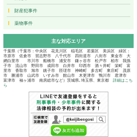
財産犯事件
薬物事件
主な対応エリア
千葉県（千葉市：中央区 花見川区 稲毛区 若葉区 美浜区 緑区：
市原市 佐倉市 習志野市 八千代市 四街道市 八街市 東金市 大
網白里市 市川市 船橋市 浦安市 鎌ヶ谷市 松戸市 柏市 我孫
子市 流山市 野田市 成田市 白井市 印西市 酒々井町 栄町 富
里市 香取市 旭市 銚子市 匝瑳市 神崎町 多古町 東庄町 茂原
市 勝浦市 山武市 いすみ市 館山市 木更津市 鴨川市 君津市
富津市 袖ヶ浦市 南房総市など）茨城県､埼玉県、東京都
詳細はこち
ら