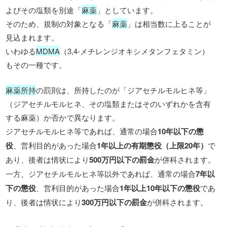
よびその塩類を別途「
麻薬
」としています。
そのため、規制の対象となる「
麻薬
」は相当数に上ることが
見込まれます。
いわゆる
MDMA
（3,4-メチレンジオキシメタンフェタミン）
もその一種です。
麻薬所持
の罰則は、所持したのが「ジアセチルモルヒネ等」
（ジアセチルモルヒネ、その塩類またはそのいずれかを含有
する麻薬）か否かで異なります。
ジアセチルモルヒネ等であれば、通常の場合
10年以下の懲
役
、営利目的があった場合
1年以上の有期懲役（上限20年）
で
あり、後者は情状により
500万円以下の罰金
が併科されます。
一方、ジアセチルモルヒネ等以外であれば、通常の場合
7年以
下の懲役
、営利目的があった場合
1年以上10年以下の懲役
であ
り、後者は情状により
300万円以下の罰金
が併科されます。