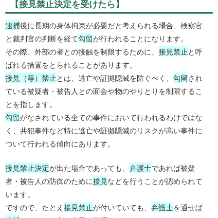
【接見禁止決定を受けたら】
逮捕
後に長期の身体拘束が必要だと考えられる場合、検察官
と裁判官の判断を経て
勾留
が行われることになります。
その際、外部の者との接触を制限するために、
接見禁止
と呼
ばれる措置をとられることがあります。
接見（等）禁止
とは、逃亡や証拠隠滅を防ぐべく、
勾留
され
ている被疑者・被告人との面会や物のやりとりを制限するこ
とを指します。
勾留
がなされている全ての事件において行われるわけではな
く、共犯事件など特に逃亡や証拠隠滅のリスクが高い事件に
ついて行われる傾向にあります。
接見禁止決定
が出た場合であっても、
弁護士
であれば被疑
者・被告人の防御のために
接見
などを行うことが認められて
います。
ですので、たとえ
接見禁止
が付いていても、
弁護士
を通せば