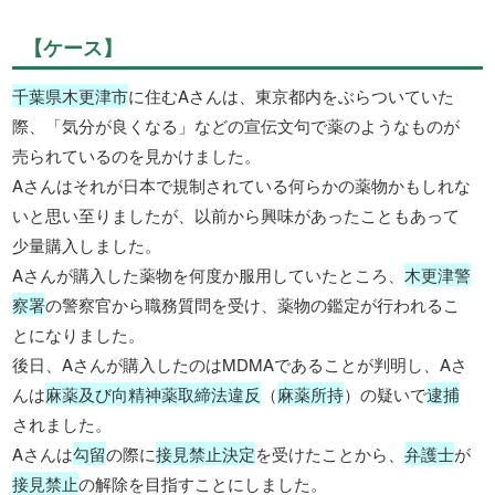
【ケース】
千葉県木更津市
に住むAさんは、東京都内をぶらついていた
際、「気分が良くなる」などの宣伝文句で薬のようなものが
売られているのを見かけました。
Aさんはそれが日本で規制されている何らかの薬物かもしれな
いと思い至りましたが、以前から興味があったこともあって
少量購入しました。
Aさんが購入した薬物を何度か服用していたところ、
木更津警
察署
の警察官から職務質問を受け、薬物の鑑定が行われるこ
とになりました。
後日、Aさんが購入したのはMDMAであることが判明し、Aさ
んは
麻薬及び向精神薬取締法違反
（
麻薬所持
）の疑いで
逮捕
されました。
Aさんは
勾留
の際に
接見禁止決定
を受けたことから、
弁護士
が
接見禁止
の解除を目指すことにしました。