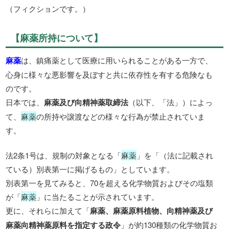
（フィクションです。）
【麻薬所持について】
麻薬
は、鎮痛薬として医療に用いられることがある一方で、
心身に様々な悪影響を及ぼすと共に依存性を有する危険なも
のです。
日本では、
麻薬及び向精神薬取締法
（以下、「法」）によっ
て、
麻薬
の所持や譲渡などの様々な行為が禁止されていま
す。
法2条1号は、規制の対象となる「
麻薬
」を「（法に記載され
ている）別表第一に掲げるもの」としています。
別表第一を見てみると、70を超える化学物質およびその塩類
が「
麻薬
」に当たることが示されています。
更に、それらに加えて「
麻薬、麻薬原料植物、向精神薬及び
麻薬向精神薬原料を指定する政令
」が約130種類の化学物質お