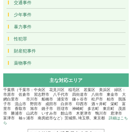
交通事件
少年事件
暴力事件
性犯罪
財産犯事件
薬物事件
主な対応エリア
千葉県（千葉市：中央区 花見川区 稲毛区 若葉区 美浜区 緑区：
市原市 佐倉市 習志野市 八千代市 四街道市 八街市 東金市 大
網白里市 市川市 船橋市 浦安市 鎌ヶ谷市 松戸市 柏市 我孫
子市 流山市 野田市 成田市 白井市 印西市 酒々井町 栄町 富
里市 香取市 旭市 銚子市 匝瑳市 神崎町 多古町 東庄町 茂原
市 勝浦市 山武市 いすみ市 館山市 木更津市 鴨川市 君津市
富津市 袖ヶ浦市 南房総市など）茨城県､埼玉県、東京都
詳細はこち
ら