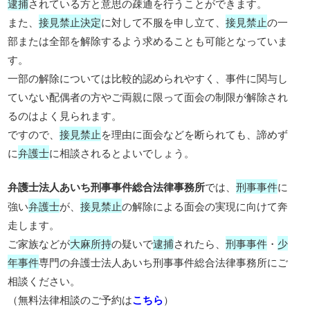
逮捕
されている方と意思の疎通を行うことができます。
また、
接見禁止決定
に対して不服を申し立て、
接見禁止
の一
部または全部を解除するよう求めることも可能となっていま
す。
一部の解除については比較的認められやすく、事件に関与し
ていない配偶者の方やご両親に限って面会の制限が解除され
るのはよく見られます。
ですので、
接見禁止
を理由に面会などを断られても、諦めず
に
弁護士
に相談されるとよいでしょう。
弁護士法人あいち刑事事件総合法律事務所
では、
刑事事件
に
強い
弁護士
が、
接見禁止
の解除による面会の実現に向けて奔
走します。
ご家族などが
大麻所持
の疑いで
逮捕
されたら、
刑事事件
・
少
年事件
専門の弁護士法人あいち刑事事件総合法律事務所にご
相談ください。
（無料法律相談のご予約は
こちら
）