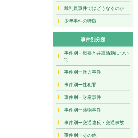
裁判員事件ではどうなるのか
少年事件の特徴
事件別分類
事件別－概要と弁護活動につい
て
事件別ー暴力事件
事件別ー性犯罪
事件別ー財産事件
事件別ー薬物事件
事件別ー交通違反・交通事故
事件別ーその他