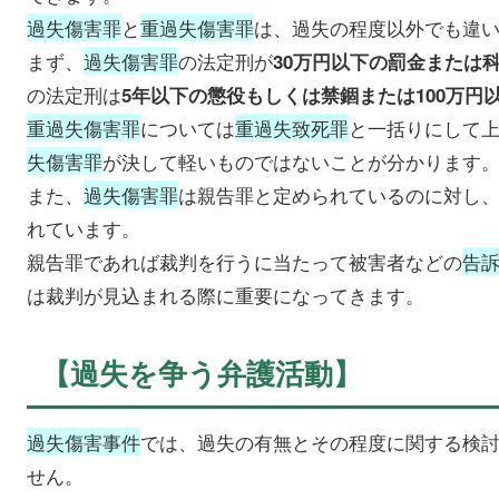
過失傷害罪
と
重過失傷害罪
は、過失の程度以外でも違
まず、
過失傷害罪
の法定刑が
30万円以下の罰金または
の法定刑は
5年以下の懲役もしくは禁錮または100万円
重過失傷害罪
については
重過失致死罪
と一括りにして
失傷害罪
が決して軽いものではないことが分かります
また、
過失傷害罪
は親告罪と定められているのに対し
れています。
親告罪であれば裁判を行うに当たって被害者などの
告
は裁判が見込まれる際に重要になってきます。
【過失を争う弁護活動】
過失傷害事件
では、過失の有無とその程度に関する検
せん。