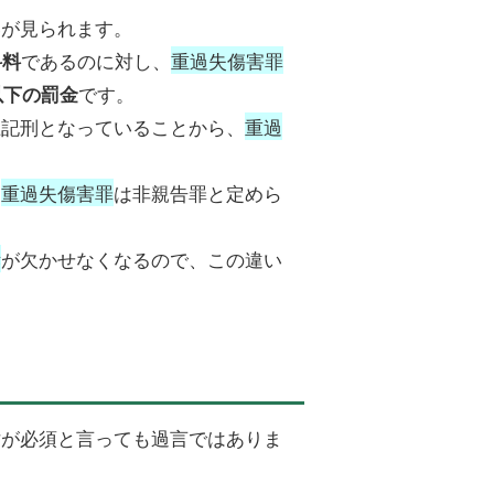
いが見られます。
であるのに対し、
重過失傷害罪
科料
です。
以下の罰金
上記刑となっていることから、
重過
。
、
重過失傷害罪
は非親告罪と定めら
訴
が欠かせなくなるので、この違い
討が必須と言っても過言ではありま