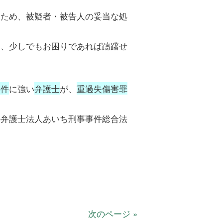
るため、被疑者・被告人の妥当な処
に、少しでもお困りであれば躊躇せ
事件
に強い
弁護士
が、
重過失傷害罪
。
の弁護士法人あいち刑事事件総合法
次のページ »