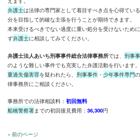
えます。
弁護士
は法律の専門家として着目すべき点を心得てい
分を目指して的確な主張を行うことが期待できます。
本来受けるべきでない過度に重い処分を受けないため
ず
弁護士
に相談してみてください。
では、
刑事
弁護士法人あいち刑事事件総合法律事務所
のような難しい事件でも充実した弁護活動を行います
重過失傷害罪
を疑われたら、
刑事事件
・
少年事件専門
律事務所にご相談ください。
事務所での法律相談料：
初回無料
船橋警察署
までの初回接見費用：
円
36,300
« 前のページ