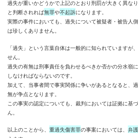
過失が重いかどうかで上記のとおり刑罰が大きく異な
と判断されれば
無罪
や
不起訴
になります。
実際の事件においても、過失について被疑者・被告人
は珍しくありません。
「過失」という言葉自体は一般的に知られていますが
せん。
過失の有無は刑事責任を負わせるべきか否かの分水嶺
しなければならないのです。
加えて、当事者間で事実関係に争いがあるとなると、
無が争点となります。
この事実の認定についても、裁判においては証拠に基
ん。
以上のことから、
重過失傷害罪
の事案においては、
弁