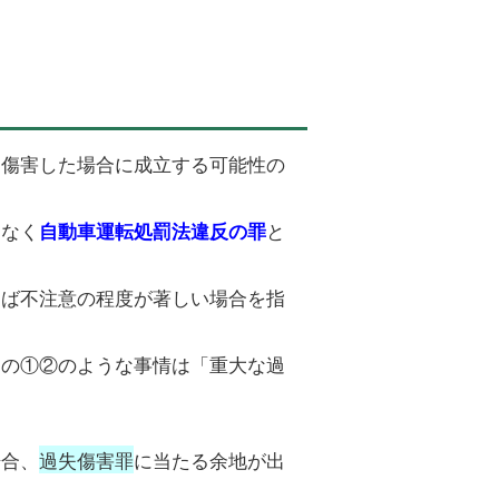
を傷害した場合に成立する可能性の
はなく
と
自動車運転処罰法違反の罪
えば不注意の程度が著しい場合を指
例の①②のような事情は「重大な過
場合、
過失傷害罪
に当たる余地が出