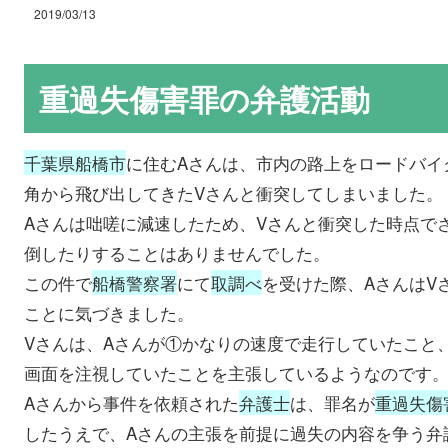
2019/03/13
重過失傷害罪の弁護活動
千葉県船橋市
に住むAさんは、市内の路上をロードバイ
角から飛び出してきたVさんと衝突してしまいました。
Aさんは咄嗟に減速したため、Vさんと衝突した時点で
倒したりすることはありませんでした。
この件で
船橋警察署
にて
取調べ
を受けた際、AさんはV
ことに気づきました。
Vさんは、Aさんが①かなりの速度で走行していたこと
画面を注視していたことを主張しているようなのです
Aさんから事件を依頼された
弁護士
は、罪名が
重過失傷
したうえで、Aさんの主張を前提に過失の内容を争う弁