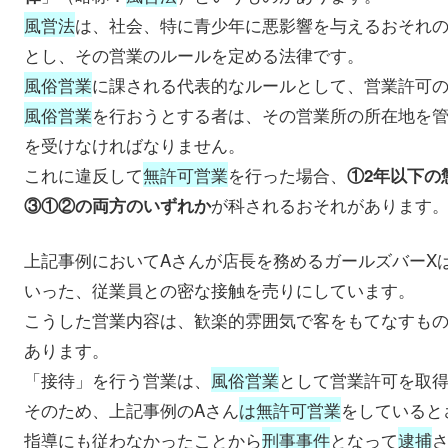
風営法
は、社会、特に青少年に悪影響を与えるおそれ
とし、その営業のルールを定める法律です。
風俗営業
に課される代表的なルールとして、営業許可
風俗営業
を行おうとする者は、その営業所の所在地を
を受けなければなりません。
これに違反して
無許可営業
を行った場合、
①2年以下の
が科されるおそれがあります
③①②の両方のいずれか
上記事例においてAさんが店長を務めるガールズバーX
いった、従業員との密な接触を売りにしています。
こうした営業内容は、歓楽的雰囲気で客をもてなすも
あります。
「接待」を行う営業は、
風俗営業
として営業許可を取
そのため、上記事例のAさん
は無許可営業
をしていると
指導にも従わなかったことから
刑事事件
となって
逮捕