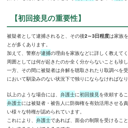
【初回接見の重要性】
被疑者として逮捕されると、その後
は家族
2～3日程度
とが多くあります。
加えて、警察が
逮捕
の理由を家族などに詳しく教えて
周囲としては何が起きたのか全く分からないことも珍
一方、その間に被疑者は弁解を聴取されたり取調べを
において馴染みのない状況下で独りにならなければな
以上のような場合には、
弁護士
に
初回接見
を依頼する
弁護士
には被疑者・被告人に防御権を有効活用させる
い様々な特権が認められています。
これにより、
弁護士
であれば、面会の制限を受けるこ