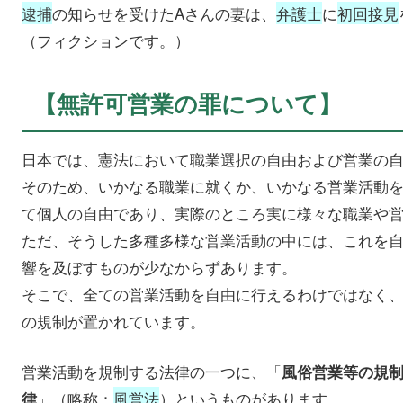
逮捕
の知らせを受けたAさんの妻は、
弁護士
に
初回接見
（フィクションです。）
【無許可営業の罪について】
日本では、憲法において職業選択の自由および営業の
そのため、いかなる職業に就くか、いかなる営業活動
て個人の自由であり、実際のところ実に様々な職業や
ただ、そうした多種多様な営業活動の中には、これを
響を及ぼすものが少なからずあります。
そこで、全ての営業活動を自由に行えるわけではなく
の規制が置かれています。
営業活動を規制する法律の一つに、「
風俗営業等の規
」（略称：
風営法
）というものがあります。
律