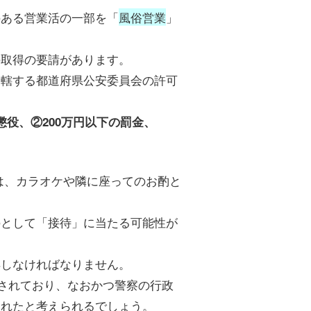
のある営業活の一部を「
風俗営業
」
の取得の要請があります。
管轄する都道府県公安委員会の許可
懲役、②200万円以下の罰金、
。
は、カラオケや隣に座ってのお酌と
のとして「接待」に当たる可能性が
得しなければなりません。
されており、なおかつ警察の行政
されたと考えられるでしょう。