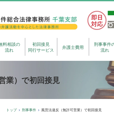
無料相談の
初回接見
刑事事件
弁護士費用
流れ
同行サービス
流れ
営業）で初回接見
トップ
刑事事件
風営法違反（無許可営業）で初回接見