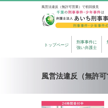
風営法違反（無許可営業）で初回接見
刑事事件に
トップページ
強い弁護士
風営法違反（無許可