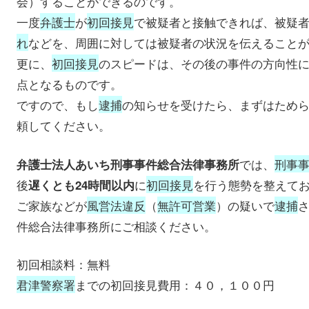
会）することができるのです。
一度
弁護士
が
初回接見
で被疑者と接触できれば、被疑
れ
などを、周囲に対しては被疑者の状況を伝えること
更に、
初回接見
のスピードは、その後の事件の方向性
点となるものです。
ですので、もし
逮捕
の知らせを受けたら、まずはため
頼してください。
では、
刑事
弁護士法人あいち刑事事件総合法律事務所
後
に
初回接見
を行う態勢を整えて
遅くとも24時間以内
ご家族などが
風営法違反
（
無許可営業
）の疑いで
逮捕
件総合法律事務所にご相談ください。
初回相談料：無料
君津警察署
までの初回接見費用：４０，１００円