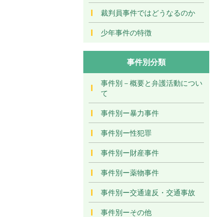
裁判員事件ではどうなるのか
少年事件の特徴
事件別分類
事件別－概要と弁護活動につい
て
事件別ー暴力事件
事件別ー性犯罪
事件別ー財産事件
事件別ー薬物事件
事件別ー交通違反・交通事故
事件別ーその他