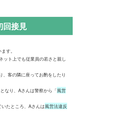
初回接見
います。
ーネット上でも従業員の若さと親し
り、客の隣に座ってお酌をしたり
となり、Aさんは警察から「
風営
。
ていたところ、Aさんは
風営法違反