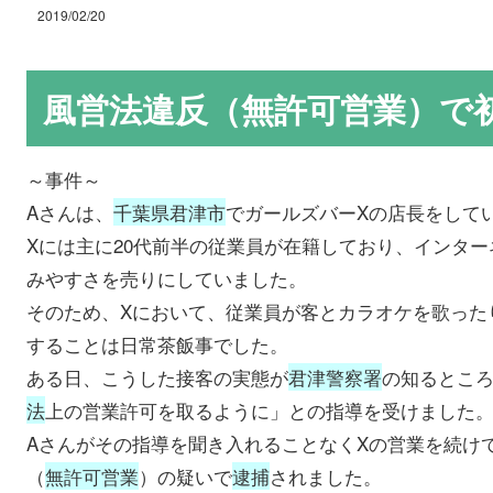
2019/02/20
風営法違反（無許可営業）で
～事件～
Aさんは、
千葉県君津市
でガールズバーXの店長をして
Xには主に20代前半の従業員が在籍しており、インタ
みやすさを売りにしていました。
そのため、Xにおいて、従業員が客とカラオケを歌った
することは日常茶飯事でした。
ある日、こうした接客の実態が
君津警察署
の知るところ
法
上の営業許可を取るように」との指導を受けました
Aさんがその指導を聞き入れることなくXの営業を続け
（
無許可営業
）の疑いで
逮捕
されました。