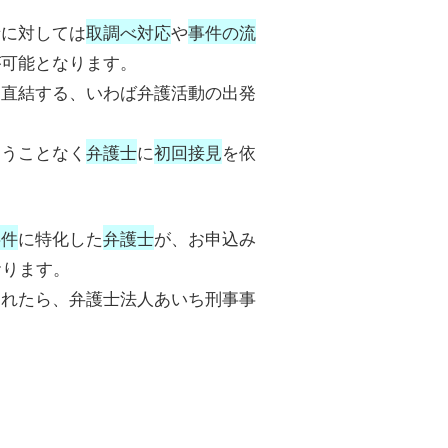
者に対しては
取調べ対応
や
事件の流
が可能となります。
に直結する、いわば弁護活動の出発
らうことなく
弁護士
に
初回接見
を依
事件
に特化した
弁護士
が、お申込み
おります。
されたら、弁護士法人あいち刑事事