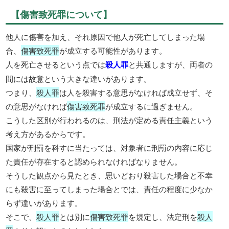
【傷害致死罪について】
他人に傷害を加え、それ原因で他人が死亡してしまった場
合、
傷害致死罪
が成立する可能性があります。
人を死亡させるという点では
殺人罪
と共通しますが、両者の
間には故意という大きな違いがあります。
つまり、
殺人罪
は人を殺害する意思がなければ成立せず、そ
の意思がなければ
傷害致死罪
が成立するに過ぎません。
こうした区別が行われるのは、刑法が定める責任主義という
考え方があるからです。
国家が刑罰を科すに当たっては、対象者に刑罰の内容に応じ
た責任が存在すると認められなければなりません。
そうした観点から見たとき、思いどおり殺害した場合と不幸
にも殺害に至ってしまった場合とでは、責任の程度に少なか
らず違いがあります。
そこで、
殺人罪
とは別に
傷害致死罪
を規定し、法定刑を
殺人