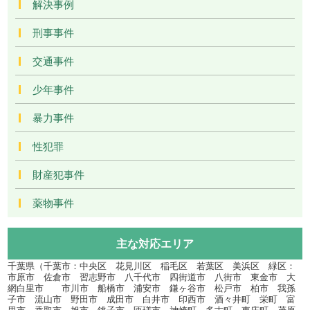
解決事例
刑事事件
交通事件
少年事件
暴力事件
性犯罪
財産犯事件
薬物事件
主な対応エリア
千葉県（千葉市：中央区 花見川区 稲毛区 若葉区 美浜区 緑区：
市原市 佐倉市 習志野市 八千代市 四街道市 八街市 東金市 大
網白里市 市川市 船橋市 浦安市 鎌ヶ谷市 松戸市 柏市 我孫
子市 流山市 野田市 成田市 白井市 印西市 酒々井町 栄町 富
里市 香取市 旭市 銚子市 匝瑳市 神崎町 多古町 東庄町 茂原