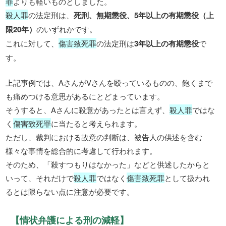
罪
よりも軽いものとしました。
殺人罪
の法定刑は、
死刑、無期懲役、5年以上の有期懲役（上
限20年）
のいずれかです。
これに対して、
傷害致死罪
の法定刑は
3年以上の有期懲役
で
す。
上記事例では、AさんがVさんを殴っているものの、飽くまで
も痛めつける意思があるにとどまっています。
そうすると、Aさんに殺意があったとは言えず、
殺人罪
ではな
く
傷害致死罪
に当たると考えられます。
ただし、裁判における故意の判断は、被告人の供述を含む
様々な事情を総合的に考慮して行われます。
そのため、「殺すつもりはなかった」などと供述したからと
いって、それだけで
殺人罪
ではなく
傷害致死罪
として扱われ
るとは限らない点に注意が必要です。
【情状弁護による刑の減軽】