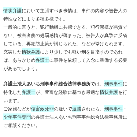
情状弁護
において主張すべき事情は、事件の内容や被告人の
特性などにより多種多様です。
一般的に言うと、犯行動機に共感できる、犯行態様が悪質で
ない、被害者側の処罰感情が薄まった、被告人が真摯に反省
している、再犯防止策が講じられた、などが挙げられます。
充実した
情状弁護
により少しでも軽い刑を目指すのであれ
ば、あらかじめ
弁護士
に事件を依頼して入念に準備する必要
があるでしょう。
弁護士法人あいち刑事事件総合法律事務所
では、
刑事事件
に
特化した
弁護士
が、豊富な経験に基づき最適な
情状弁護
を行
います。
ご家族などが
傷害致死罪
の疑いで
逮捕
されたら、
刑事事件
・
少年事件専門
の弁護士法人あいち刑事事件総合法律事務所に
ご相談ください。