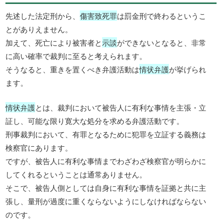
先述した法定刑から、
傷害致死罪
は罰金刑で終わるというこ
とがありえません。
加えて、死亡により被害者と
示談
ができないとなると、非常
に高い確率で裁判に至ると考えられます。
そうなると、重きを置くべき弁護活動は
情状弁護
が挙げられ
ます。
情状弁護
とは、裁判において被告人に有利な事情を主張・立
証し、可能な限り寛大な処分を求める弁護活動です。
刑事裁判において、有罪となるために犯罪を立証する義務は
検察官にあります。
ですが、被告人に有利な事情までわざわざ検察官が明らかに
してくれるということは通常ありません。
そこで、被告人側としては自身に有利な事情を証拠と共に主
張し、量刑が過度に重くならないようにしなければならない
のです。