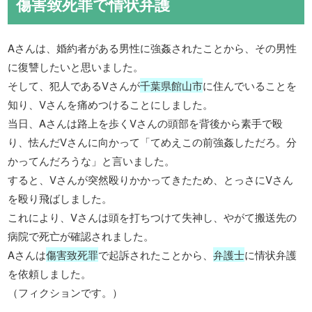
傷害致死罪で情状弁護
Aさんは、婚約者がある男性に強姦されたことから、その男性
に復讐したいと思いました。
そして、犯人であるVさんが
千葉県館山市
に住んでいることを
知り、Vさんを痛めつけることにしました。
当日、Aさんは路上を歩くVさんの頭部を背後から素手で殴
り、怯んだVさんに向かって「てめえこの前強姦しただろ。分
かってんだろうな」と言いました。
すると、Vさんが突然殴りかかってきたため、とっさにVさん
を殴り飛ばしました。
これにより、Vさんは頭を打ちつけて失神し、やがて搬送先の
病院で死亡が確認されました。
Aさんは
傷害致死罪
で起訴されたことから、
弁護士
に情状弁護
を依頼しました。
（フィクションです。）