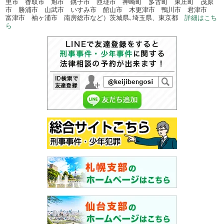
里市 香取市 旭市 銚子市 匝瑳市 神崎町 多古町 東庄町 茂原
市 勝浦市 山武市 いすみ市 館山市 木更津市 鴨川市 君津市
富津市 袖ヶ浦市 南房総市など）茨城県､埼玉県、東京都
詳細はこち
ら