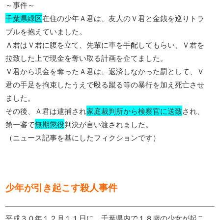
～事件～
千葉県緑区
在住の少年Ａ君は、友人のＶ君と金銭を巡りトラ
ブルを抱えていました。
Ａ君はＶ君に腹を立て、先輩に車を手配してもらい、Ｖ君を
拉致した上で現金を奪い取る計画を企てました。
Ｖ君から現金を奪ったＡ君は、返済しなかった罰として、Ｖ
君の手足を拘束したうえで殴る蹴る等の暴行を加え死亡させ
ました。
その後、Ａ君は逮捕され
家庭裁判所から検察官に送致
され、
第一審で
無期懲役
判決が言い渡されました。
（ニュース記事を基にしたフィクションです）
少年が引き起こす殺人事件
平成３０年１２月１１日に、千葉県内で１８歳の少女が起こ