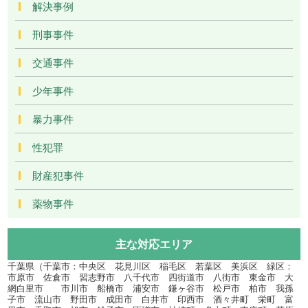
解決事例
刑事事件
交通事件
少年事件
暴力事件
性犯罪
財産犯事件
薬物事件
主な対応エリア
千葉県（千葉市：中央区 花見川区 稲毛区 若葉区 美浜区 緑区：
市原市 佐倉市 習志野市 八千代市 四街道市 八街市 東金市 大
網白里市 市川市 船橋市 浦安市 鎌ヶ谷市 松戸市 柏市 我孫
子市 流山市 野田市 成田市 白井市 印西市 酒々井町 栄町 富