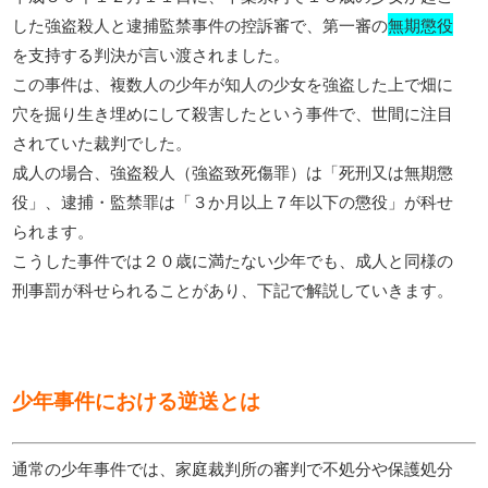
した強盗殺人と逮捕監禁事件の控訴審で、第一審の
無期懲役
を支持する判決が言い渡されました。
この事件は、複数人の少年が知人の少女を強盗した上で畑に
穴を掘り生き埋めにして殺害したという事件で、世間に注目
されていた裁判でした。
成人の場合、強盗殺人（強盗致死傷罪）は「死刑又は無期懲
役」、逮捕・監禁罪は「３か月以上７年以下の懲役」が科せ
られます。
こうした事件では２０歳に満たない少年でも、成人と同様の
刑事罰が科せられることがあり、下記で解説していきます。
少年事件における逆送とは
通常の少年事件では、家庭裁判所の審判で不処分や保護処分