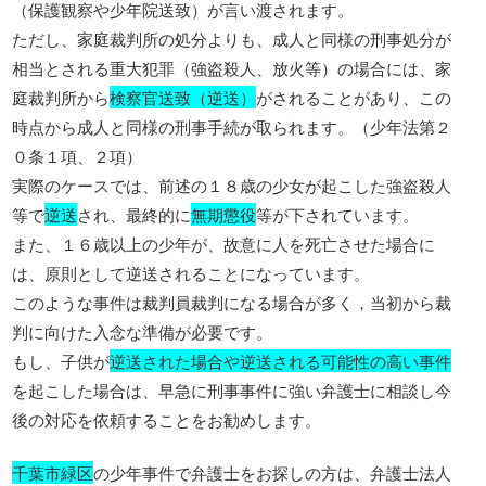
（保護観察や少年院送致）が言い渡されます。
ただし、家庭裁判所の処分よりも、成人と同様の刑事処分が
相当とされる重大犯罪（強盗殺人、放火等）の場合には、家
庭裁判所から
検察官送致（逆送）
がされることがあり、この
時点から成人と同様の刑事手続が取られます。（少年法第２
０条１項、２項）
実際のケースでは、前述の１８歳の少女が起こした強盗殺人
等で
逆送
され、最終的に
無期懲役
等が下されています。
また、１６歳以上の少年が、故意に人を死亡させた場合に
は、原則として逆送されることになっています。
このような事件は裁判員裁判になる場合が多く，当初から裁
判に向けた入念な準備が必要です。
もし、子供が
逆送された場合や逆送される可能性の高い事件
を起こした場合は、早急に刑事事件に強い弁護士に相談し今
後の対応を依頼することをお勧めします。
千葉市緑区
の少年事件で弁護士をお探しの方は、弁護士法人