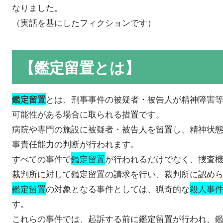
なりました。
（実話を基にしたフィクションです）
【鑑定留置とは】
とは、刑事事件の被疑者・被告人が精神障害
鑑定留置
可能性がある場合に取られる措置です。
病院や専門の施設に被疑者・被告人を留置し、精神状
事責任能力の判断が行われます。
すべての事件で
鑑定留置
が行われるだけでなく、捜査
裁判所に対して鑑定留置の請求を行い、裁判所に認め
鑑定留置
の対象となる事件としては、猟奇的な
殺人事
す。
これらの事件では、起訴する前に鑑定留置が行われ、