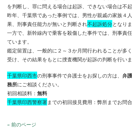
を判断し、罪に問える場合は起訴、できない場合は不
昨年、千葉県であった事例では、男性が親戚の家族４
果、刑事責任能力が無いと判断され
不起訴処分
となり
一方で、新幹線内で乗客を殺傷した事件では、刑事責
ています。
鑑定留置は、一般的に２～３か月間行われることが多
受け、その結果をもとに捜査機関が起訴の判断を行い
千葉県印西市
の刑事事件で弁護士をお探しの方は、
弁
にご相談ください。
務所
初回相談料：
無料
千葉県印西警察署
までの初回接見費用：弊所までお問
« 前のページ