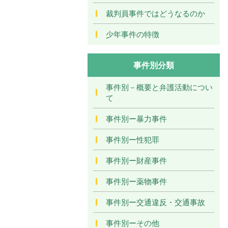
裁判員事件ではどうなるのか
少年事件の特徴
事件別分類
事件別－概要と弁護活動につい
て
事件別ー暴力事件
事件別ー性犯罪
事件別ー財産事件
事件別ー薬物事件
事件別ー交通違反・交通事故
事件別ーその他