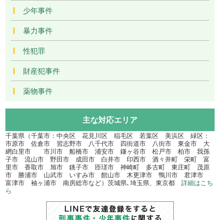
少年事件
暴力事件
性犯罪
財産犯事件
薬物事件
主な対応エリア
千葉県（千葉市：中央区 花見川区 稲毛区 若葉区 美浜区 緑区：
市原市 佐倉市 習志野市 八千代市 四街道市 八街市 東金市 大
網白里市 市川市 船橋市 浦安市 鎌ヶ谷市 松戸市 柏市 我孫
子市 流山市 野田市 成田市 白井市 印西市 酒々井町 栄町 富
里市 香取市 旭市 銚子市 匝瑳市 神崎町 多古町 東庄町 茂原
市 勝浦市 山武市 いすみ市 館山市 木更津市 鴨川市 君津市
富津市 袖ヶ浦市 南房総市など）茨城県､埼玉県、東京都
詳細はこち
ら