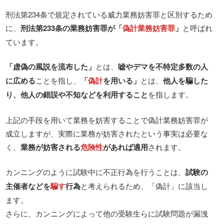
刑法第234条で規定されている威力業務妨害罪と区別するため
に、
刑法第233条の業務妨害罪が「
偽計業務妨害罪
」
と呼ばれ
ています。
「虚偽の風説を流布した」
とは、
嘘やデマを不特定多数の人
に広める
ことを指し、
「
偽計
を用いる」
とは、
他人を騙した
り、他人の錯誤や不知などを利用すること
を指します。
上記の手段を用いて業務を妨害することで偽計業務妨害罪が
成立しますが、実際に業務が妨害されたという事実は必要な
く、
業務が妨害される
危険性
があれば適用
されます。
カンニングのように試験中に不正行為を行うことは、
試験の
主催者などを
騙す
行為
と考えられるため、「偽計」に該当し
ます。
さらに、カンニングによって他の受験生らに試験問題が漏洩