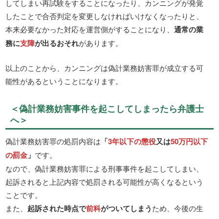
してしまい再試験をすることになったり、カンニングが発覚
したことで合否判定を変更しなければいけなくなったりと、
本来必要なかった対応を運営側がすることになり、
通常の業
務に
支障
が出るおそれ
があります。
以上のことから、カンニングは偽計業務妨害罪が成立する可
能性があるということになります。
＜偽計業務妨害事件を起こしてしまったら弁護士
へ＞
偽計業務妨害罪の処罰内容は
「
3年以下の懲役
又は
50万円以下
の罰金
」
です。
なので、偽計業務妨害罪による刑事事件を起こしてしまい、
起訴されると上記内容で処罰される可能性が高くなるという
ことです。
また、
起訴された時点で
前科
がついてしまう
ため、今後の生