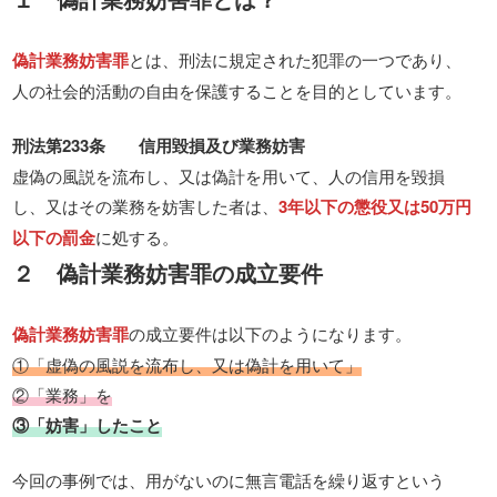
偽計業務妨害罪
とは、刑法に規定された犯罪の一つであり、
人の社会的活動の自由を保護することを目的としています。
刑法第233条 信用毀損及び業務妨害
虚偽の風説を流布し、又は偽計を用いて、人の信用を毀損
し、又はその業務を妨害した者は、
3年以下の懲役又は50万円
以下の罰金
に処する。
２ 偽計業務妨害罪の成立要件
偽計業務妨害罪
の成立要件は以下のようになります。
①「虚偽の風説を流布し、又は偽計を用いて」
②「業務」を
③「妨害」したこと
今回の事例では、用がないのに無言電話を繰り返すという