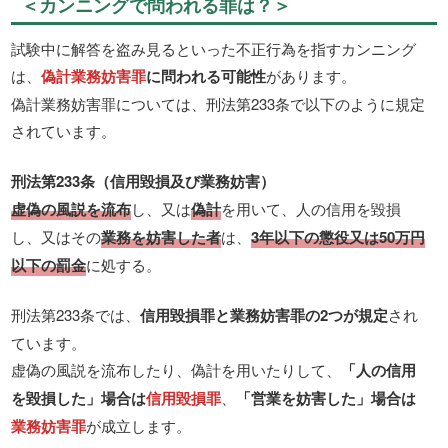
＜カンニングで問われる罪は？＞
試験中に解答を盗み見るといった不正行為を指すカンニング
は、
偽計業務妨害罪
に問われる可能性
があります。
偽計業務妨害罪については、刑法第233条で以下のように規定
されています。
刑法第233条（信用毀損及び業務妨害）
虚偽の風説を流布
し、又は
偽計
を用いて、人の信用を毀損
し、又はその
業務を妨害した者
は、
3年以下の懲役又は50万円
以下の罰金
に処する。
刑法第233条では、
信用毀損罪と業務妨害罪の2つが規定
され
ています。
虚偽の風説を流布したり、偽計を用いたりして、
「人の信用
を毀損した」場合は
信用毀損罪
、
「営業を妨害した」場合は
業務妨害罪
が成立します。