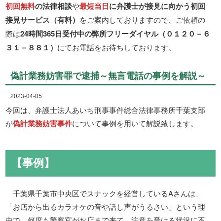
初回無料
の法律相談
や
最短当日
に弁護士が接見に向かう初回
接見サービス（有料）
をご案内しておりますので、ご依頼の
際は
24時間365日受付中の弊所フリーダイヤル（０１２０－６
３１－８８１）
にてお電話をお待ちしております。
偽計業務妨害罪で逮捕～無言電話の事例を解説～
2023-04-05
今回は、弁護士法人あいち刑事事件総合法律事務所千葉支部
が
偽計業務妨害事件
について事例を用いて解説致します。
【事例】
千葉県千葉市中央区でスナックを経営しているAさんは、
「お店から出るカラオケの音や話し声がうるさい」という理
由で、何度も警察官がお店まで来て、注意を受ける状況に不