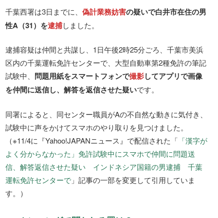
千葉西署は3日までに、
偽計業務妨害
の疑いで白井市在住の男
性A（31）を
逮捕
しました。
逮捕容疑は仲間と共謀し、1日午後2時25分ごろ、千葉市美浜
区内の千葉運転免許センターで、大型自動車第2種免許の筆記
試験中、
問題用紙をスマートフォンで
撮影
してアプリで画像
を仲間に送信し、解答を返信させた疑い
です。
同署によると、同センター職員がAの不自然な動きに気付き、
試験中に声をかけてスマホのやり取りを見つけました。
（※11/4に『Yahoo!JAPANニュース』で配信された「
「漢字が
よく分からなかった」免許試験中にスマホで仲間に問題送
信、解答返信させた疑い インドネシア国籍の男逮捕 千葉
運転免許センターで
」記事の一部を変更して引用していま
す。）