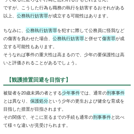
ですが、こうした行為も職務の執行を妨害するおそれがある
以上、
公務執行妨害罪
が成立する可能性はあります。
ちなみに、
公務執行妨害罪
を犯すに際して公務員に怪我など
の傷害を負わせた場合、
公務執行妨害罪
と併せて
傷害罪
が成
立する可能性もあります。
そうなれば事件の重大性は高まるので、少年の要保護性は高
いと評価されることがあるでしょう。
【観護措置回避を目指す】
被疑者を20歳未満の者とする
少年事件
では、通常の
刑事事件
とは異なり、
保護処分
という少年の更生および健全な育成を
目指した措置が目指されます。
その関係で、そこに至るまでの手続も通常の
刑事事件
と比べ
て様々な違いが見受けられます。