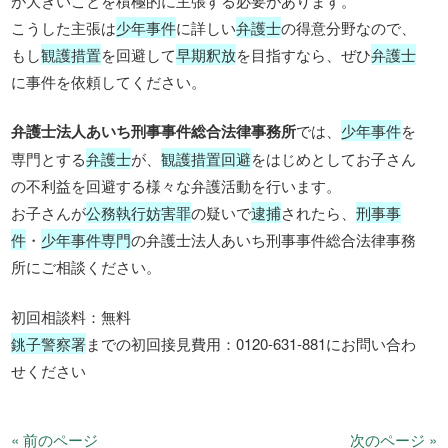
が大きいことを積極的に主張する必要があります。
こうした主張は
少年事件
に詳しい
弁護士
の得意分野なので、
もし
観護措置
を回避して
早期釈放
を目指すなら、ぜひ
弁護士
に事件を依頼してください。
弁護士法人あいち刑事事件総合法律事務所
では、
少年事件
を
専門とする
弁護士
が、
観護措置回避
をはじめとしてお子さん
の不利益を回避する様々な弁護活動を行います。
お子さんが
公務執行妨害罪
の疑いで
逮捕
されたら、
刑事事
件
・
少年事件専門
の弁護士法人あいち刑事事件総合法律事務
所にご相談ください。
初回相談料：無料
銚子警察署
までの初回接見費用：0120-631-881にお問い合わ
せください
« 前のページ
次のページ »