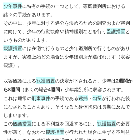
少年事件
に特有の手続の一つとして、家庭裁判所における
諸々の手続があります。
その中に、少年に対する処分を決めるための調査および審判
に向けて、少年の行動観察や精神鑑別などを行う
監護措置
と
いうものがあります。
観護措置
には在宅で行うものと少年鑑別所で行うものがあり
ますが、実務上殆どの場合は少年鑑別所が選ばれます（収容
観護）。
収容観護による
観護措置
の決定が下されると、少年は
2週間か
ら8週間
（多くの場合
4週間
）少年鑑別所に収容されます。
これは通常の
刑事事件
の手続である
逮捕
・
勾留
が行われた後
になされることもあり、そうなると身体拘束は長期に及んで
しまいます。
この
観護措置
による不利益を回避するには、
観護措置
の必要
性が薄く、なおかつ
観護措置
が行われた場合に生ずる不利益