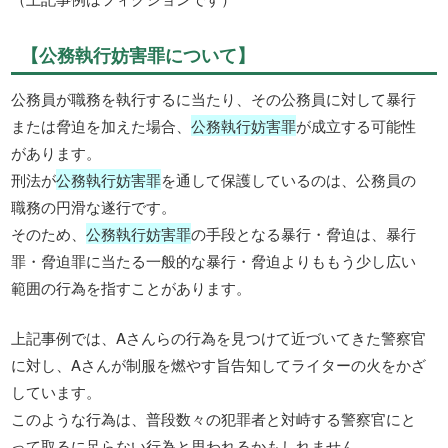
【公務執行妨害罪について】
公務員が職務を執行するに当たり、その公務員に対して暴行
または脅迫を加えた場合、
公務執行妨害罪
が成立する可能性
があります。
刑法が
公務執行妨害罪
を通して保護しているのは、公務員の
職務の円滑な遂行です。
そのため、
公務執行妨害罪
の手段となる暴行・脅迫は、暴行
罪・脅迫罪に当たる一般的な暴行・脅迫よりももう少し広い
範囲の行為を指すことがあります。
上記事例では、Aさんらの行為を見つけて近づいてきた警察官
に対し、Aさんが制服を燃やす旨告知してライターの火をかざ
しています。
このような行為は、普段数々の犯罪者と対峙する警察官にと
って取るに足らない行為と思われるかもしれません。