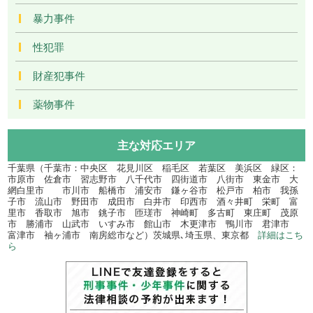
暴力事件
性犯罪
財産犯事件
薬物事件
主な対応エリア
千葉県（千葉市：中央区 花見川区 稲毛区 若葉区 美浜区 緑区：
市原市 佐倉市 習志野市 八千代市 四街道市 八街市 東金市 大
網白里市 市川市 船橋市 浦安市 鎌ヶ谷市 松戸市 柏市 我孫
子市 流山市 野田市 成田市 白井市 印西市 酒々井町 栄町 富
里市 香取市 旭市 銚子市 匝瑳市 神崎町 多古町 東庄町 茂原
市 勝浦市 山武市 いすみ市 館山市 木更津市 鴨川市 君津市
富津市 袖ヶ浦市 南房総市など）茨城県､埼玉県、東京都
詳細はこち
ら