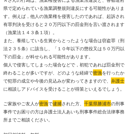
県で定められている漁業調整規則違反にする可能性がありま
す。例えば，他人の漁業権を侵害したのであれば、起訴され
有罪判決を受けると２０万円以下の罰金刑を言い渡されます
（漁業法１４３条１項）。
また、養殖している生簀からとったような場合は窃盗罪（刑
法２３５条）に該当し、「１０年以下の懲役又は５０万円以
下の罰金」が科せられる可能性があります。
個人で侵害してしまった場合などで，初犯であれば罰金刑で
終わることが多いですが、どのような経緯で
密漁
を行ったか
で犯罪の成立や今後の見込みが変わってきますので、
弁護士
に相談しアドバイスを受けることが得策といえるでしょう。
ご家族やご友人が
密漁
で
逮捕
された方、
千葉県勝浦市
の刑事
事件でお困りの方は弁護士法人あいち刑事事件総合法律事務
所までご相談ください。