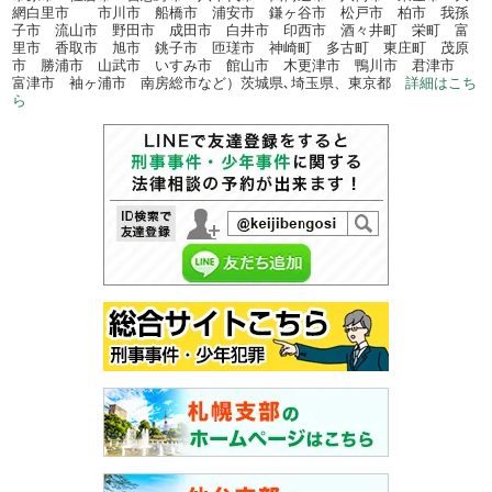
網白里市 市川市 船橋市 浦安市 鎌ヶ谷市 松戸市 柏市 我孫
子市 流山市 野田市 成田市 白井市 印西市 酒々井町 栄町 富
里市 香取市 旭市 銚子市 匝瑳市 神崎町 多古町 東庄町 茂原
市 勝浦市 山武市 いすみ市 館山市 木更津市 鴨川市 君津市
富津市 袖ヶ浦市 南房総市など）茨城県､埼玉県、東京都
詳細はこち
ら