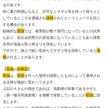
る行為です。
特に夏の時期になると、許可なくサザエ等を持って帰ろうと
しているところを通報され
逮捕
されたというニュースを目に
する機会があります。
組織的な
密漁
では、被害額が数十億円になっているとの試算
もあり、反社会的勢力の資金源になっていることもあり捜査
当局や漁協も取り締まりを強化しています。
ですので、個人で軽い気持ちでサザエ等を採取していると
逮
捕
されることがあります。
【
密漁
の
刑事罰
】
密漁
は、
密漁
を行った場所や採取したものによって適用され
る法律が微妙に変わってきます。
上記のＡさんの場合であれば、漁業権の対象であるサザエ
（第一種共同漁業権）を無断で採取していることが
密漁
に該
当します。
Ａさんの行為は、漁業権侵害による漁業法違反と、各都道府