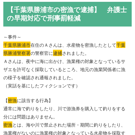
【千葉県勝浦市の密漁で逮捕】 弁護士
の早期対応で刑事罰軽減
～事件～
千葉県勝浦市
在住のＡさんは、水産物を密漁したとして
千葉
県勝浦警察署
の警察官に
逮捕
されました。
Ａさんは、夜中に海に出かけ、漁業権の対象となっているサ
ザエを許可なく採取しているところ、地元の漁業関係者に漁
の様子を確認され通報されました。
（実話を基にしたフィクションです）
【
密漁
に該当する行為】
通常に海で釣りをしたり、川で游漁券を購入して釣りをする
分には問題はありません。
密漁
とは、海や川で禁止された場所・期間に釣りをしたり、
漁業権がないのに漁業権の対象となっている水産物を採取す