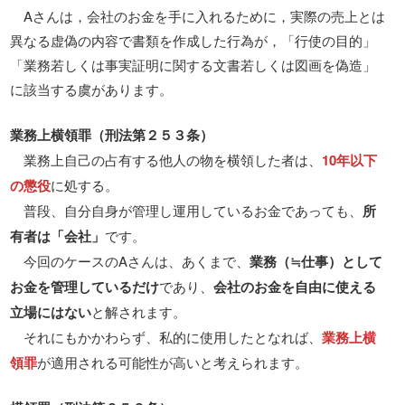
Aさんは，会社のお金を手に入れるために，実際の売上とは
異なる虚偽の内容で書類を作成した行為が，「行使の目的」
「業務若しくは事実証明に関する文書若しくは図画を偽造」
に該当する虞があります。
業務上横領罪（刑法第２５３条）
業務上自己の占有する他人の物を横領した者は、
10年以下
の懲役
に処する。
普段、自分自身が管理し運用しているお金であっても、
所
有者は「会社」
です。
今回のケースのAさんは、あくまで、
業務（≒仕事）として
お金を管理しているだけ
であり、
会社のお金を自由に使える
立場にはない
と解されます。
それにもかかわらず、私的に使用したとなれば、
業務上横
領罪
が適用される可能性が高いと考えられます。