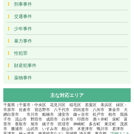
刑事事件
交通事件
少年事件
暴力事件
性犯罪
財産犯事件
薬物事件
主な対応エリア
千葉県（千葉市：中央区 花見川区 稲毛区 若葉区 美浜区 緑区：
市原市 佐倉市 習志野市 八千代市 四街道市 八街市 東金市 大
網白里市 市川市 船橋市 浦安市 鎌ヶ谷市 松戸市 柏市 我孫
子市 流山市 野田市 成田市 白井市 印西市 酒々井町 栄町 富
里市 香取市 旭市 銚子市 匝瑳市 神崎町 多古町 東庄町 茂原
市 勝浦市 山武市 いすみ市 館山市 木更津市 鴨川市 君津市
富津市 袖ヶ浦市 南房総市など）茨城県､埼玉県、東京都
詳細はこち