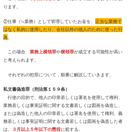
ります。
②仕事（≒業務）として管理していたお金を、
正当な業務で
はなく私的に使用したり、会社以外の他人のために使った行
為
。
この場合、
業務上横領罪
や
横領罪
が成立する可能性が高い
と考えられます。
それぞれの犯罪について，順番に解説していきます。
私文書偽造罪（刑法第１５９条）
行使の目的で、他人の印章若しくは署名を使用して権利、
業務若しくは事実証明に関する文書若しくは図画を偽造し、
または偽造した他人の印章若しくは署名を使用して権利、義
務若しくは事実証明に関する文書若しくは図画を偽造した者
は、
３月以上５年以下の懲役
に処する。