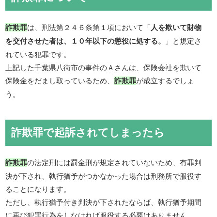
は、刑法第２４６条第１項において「
詐欺罪
人を欺いて財物
」と規定さ
を交付させた者は、１０年以下の懲役に処する。
れている犯罪です。
上記した千葉県八街市の事件のＡさんは、保険会社を欺いて
保険金をだまし取っているため、
が成立するでしょ
詐欺罪
う。
詐欺罪で起訴されてしまったら
の法定刑には罰金刑が規定されていないため、有罪判
詐欺罪
決が下され、執行猶予がつかなかった場合は刑務所で服役す
ることになります。
ただし、執行猶予付き判決が下されたならば、執行猶予期間
に再び犯罪行為をしなければ服役する必要はありません。