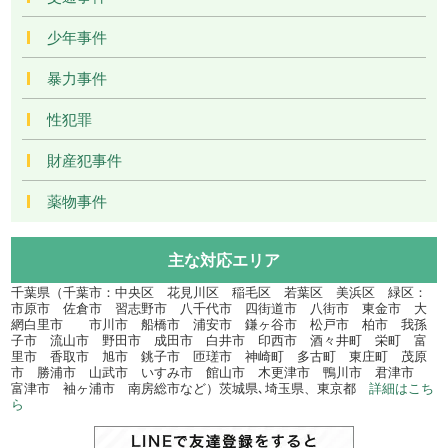
少年事件
暴力事件
性犯罪
財産犯事件
薬物事件
主な対応エリア
千葉県（千葉市：中央区 花見川区 稲毛区 若葉区 美浜区 緑区：
市原市 佐倉市 習志野市 八千代市 四街道市 八街市 東金市 大
網白里市 市川市 船橋市 浦安市 鎌ヶ谷市 松戸市 柏市 我孫
子市 流山市 野田市 成田市 白井市 印西市 酒々井町 栄町 富
里市 香取市 旭市 銚子市 匝瑳市 神崎町 多古町 東庄町 茂原
市 勝浦市 山武市 いすみ市 館山市 木更津市 鴨川市 君津市
富津市 袖ヶ浦市 南房総市など）茨城県､埼玉県、東京都
詳細はこち
ら