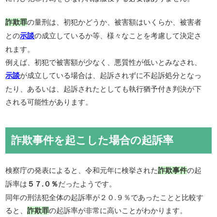
の量刑は、初犯かどうか、被害額はいくらか、被害者
詐欺罪
との
の成立しているか等、様々なことを考慮して決定さ
示談
れます。
例えば、初犯で被害額が少なく、悪質性が低いとみなされ、
が成立している場合は、起訴されずに不起訴処分となっ
示談
たり、あるいは、起訴されたとしても執行猶予付き判決が下
される可能性があります。
詐欺事件を起こした場合の起訴率
検察庁の発表によると、令和元年に検挙された
の起
詐欺事件
訴率は
だったようです。
５７.０％
同年の刑法犯全体の起訴率が２０.９％であったことと比較す
ると、
の起訴率が非常に高いことがわかります。
詐欺罪