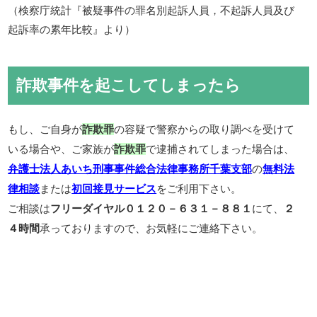
（検察庁統計『被疑事件の罪名別起訴人員，不起訴人員及び
起訴率の累年比較』より）
詐欺事件を起こしてしまったら
もし、ご自身が
の容疑で警察からの取り調べを受けて
詐欺罪
いる場合や、ご家族が
で逮捕されてしまった場合は、
詐欺罪
の
弁護士法人あいち刑事事件総合法律事務所千葉支部
無料法
または
をご利用下さい。
律相談
初回接見サービス
ご相談は
にて、
フリーダイヤル０１２０－６３１－８８１
２
承っておりますので、お気軽にご連絡下さい。
４時間