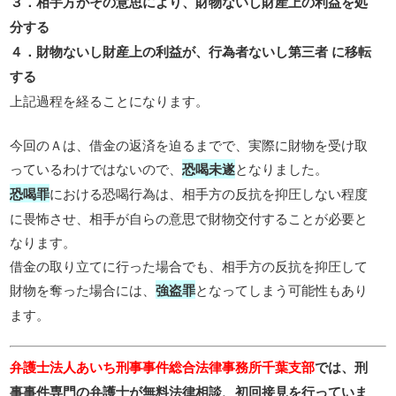
３．相手方がその意思により、財物ないし財産上の利益を処
分する
４．財物ないし財産上の利益が、行為者ないし第三者 に移転
する
上記過程を経ることになります。
今回のＡは、借金の返済を迫るまでで、実際に財物を受け取
っているわけではないので、
恐喝未遂
となりました。
恐喝罪
における恐喝行為は、相手方の反抗を抑圧しない程度
に畏怖させ、相手が自らの意思で財物交付することが必要と
なります。
借金の取り立てに行った場合でも、相手方の反抗を抑圧して
財物を奪った場合には、
強盗罪
となってしまう可能性もあり
ます。
弁護士法人あいち刑事事件総合法律事務所千葉支部
では、刑
事事件専門の弁護士が無料法律相談、初回接見を行っていま