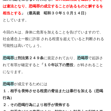
は違法となり、恐喝罪の成立することがあるものと解するを
相当とする
」（最高裁 昭和３０年１０月１４日）
としています。
今回のＡは、身体に危害を加えることを告げていますので、
社会通念上一般に許容 される程度を超えていると判断される
可能性は高いでしょう。
恐喝罪
は
刑法第２４９条
に規定されており、
恐喝罪
で起訴さ
れて有罪が確定すると
「１０年以下の懲役
」が科されること
になります。
恐喝罪
が成立するためには
１．相手を畏怖させる程度の脅迫または暴行を加える（恐喝
行為）
２．その恐喝行為により相手が畏怖する