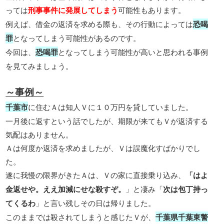
っては
刑事事件に発展してしまう
可能性もあります。
例えば、借金の返済を求める際も、その行動によっては
恐喝
罪
となってしまう可能性があるのです。
今回は、
恐喝罪
となってしまう可能性が高いと思われる事例
を見てみましょう。
～事例～
千葉市
に住むＡは知人Ｖに１０万円を貸していました。
一月後に返すという話でしたが、期限が来てもＶが返済する
気配はありません。
Ａは何度か返済を求めましたが、Ｖは誤魔化すばかりでし
た。
遂に我慢の限界がきたＡは、Ｖの家に直接乗り込み、
「はよ
金返せや。ええ加減にせな殺すぞ。
」と凄み「
次は包丁持っ
てくるわ
」と言い残しその日は帰りました。
このままでは殺されてしまうと感じたＶが、
千葉県千葉東警