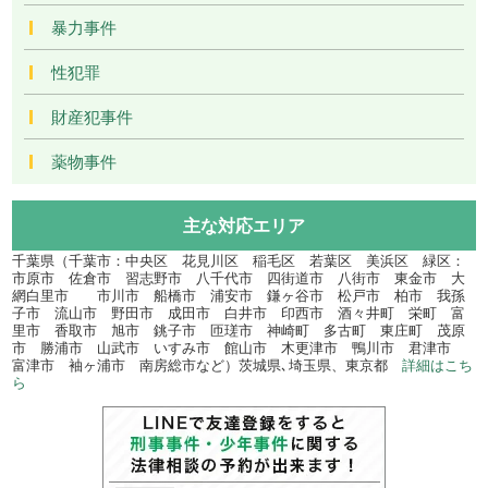
暴力事件
性犯罪
財産犯事件
薬物事件
主な対応エリア
千葉県（千葉市：中央区 花見川区 稲毛区 若葉区 美浜区 緑区：
市原市 佐倉市 習志野市 八千代市 四街道市 八街市 東金市 大
網白里市 市川市 船橋市 浦安市 鎌ヶ谷市 松戸市 柏市 我孫
子市 流山市 野田市 成田市 白井市 印西市 酒々井町 栄町 富
里市 香取市 旭市 銚子市 匝瑳市 神崎町 多古町 東庄町 茂原
市 勝浦市 山武市 いすみ市 館山市 木更津市 鴨川市 君津市
富津市 袖ヶ浦市 南房総市など）茨城県､埼玉県、東京都
詳細はこち
ら