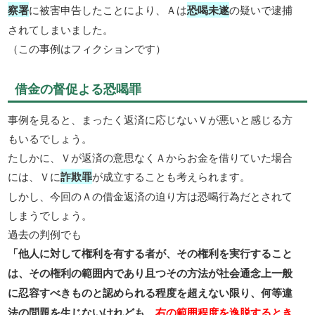
察署
に被害申告したことにより、Ａは
恐喝未遂
の疑いで逮捕
されてしまいました。
（この事例はフィクションです）
借金の督促よる恐喝罪
事例を見ると、まったく返済に応じないＶが悪いと感じる方
もいるでしょう。
たしかに、Ｖが返済の意思なくＡからお金を借りていた場合
には、Ｖに
詐欺罪
が成立することも考えられます。
しかし、今回のＡの借金返済の迫り方は恐喝行為だとされて
しまうでしょう。
過去の判例でも
「他人に対して権利を有する者が、その権利を実行すること
は、その権利の範囲内であり且つその方法が社会通念上一般
に忍容すべきものと認められる程度を超えない限り、何等違
法の問題を生じないけれども、
右の範囲程度を逸脱するとき