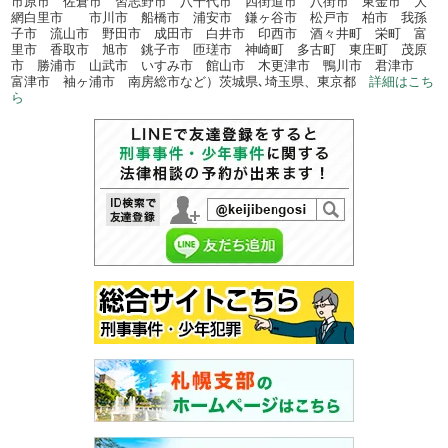
市原市 佐倉市 習志野市 八千代市 四街道市 八街市 東金市 大
網白里市 市川市 船橋市 浦安市 鎌ヶ谷市 松戸市 柏市 我孫
子市 流山市 野田市 成田市 白井市 印西市 酒々井町 栄町 富
里市 香取市 旭市 銚子市 匝瑳市 神崎町 多古町 東庄町 茂原
市 勝浦市 山武市 いすみ市 館山市 木更津市 鴨川市 君津市
富津市 袖ヶ浦市 南房総市など）茨城県､埼玉県、東京都
詳細はこち
ら