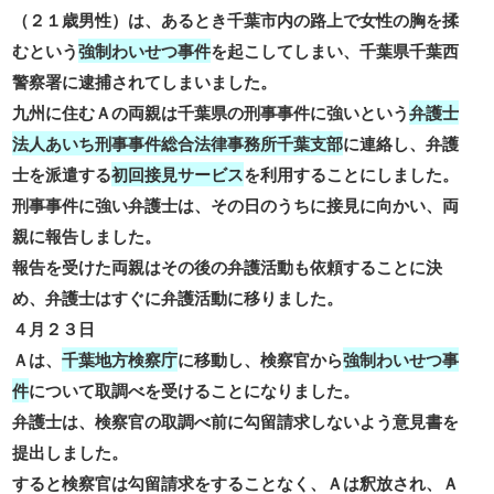
（２１歳男性）は、あるとき千葉市内の路上で女性の胸を揉
むという
強制わいせつ事件
を起こしてしまい、千葉県千葉西
警察署に逮捕されてしまいました。
九州に住むＡの両親は千葉県の刑事事件に強いという
弁護士
法人あいち刑事事件総合法律事務所千葉支部
に連絡し、弁護
士を派遣する
初回接見サービス
を利用することにしました。
刑事事件に強い弁護士は、その日のうちに接見に向かい、両
親に報告しました。
報告を受けた両親はその後の弁護活動も依頼することに決
め、弁護士はすぐに弁護活動に移りました。
４月２３日
Ａは、
千葉地方検察庁
に移動し、検察官から
強制わいせつ事
件
について取調べを受けることになりました。
弁護士は、検察官の取調べ前に勾留請求しないよう意見書を
提出しました。
すると検察官は勾留請求をすることなく、Ａは釈放され、Ａ