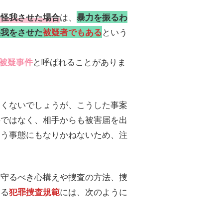
は、
を怪我させた場合
暴力を振るわ
という
怪我をさせた
被疑者でもある
と呼ばれることがありま
被疑事件
くないでしょうが、こうした事案
のではなく、相手からも被害届を出
いう事態にもなりかねないため、注
守るべき心構えや捜査の方法、捜
いる
には、次のように
犯罪捜査規範