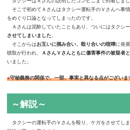
タクシーはＡさんの説明したコンビニまで到着しまし
そこで初めてＡさんはタクシー運転手のＶさんへ事情
をめぐり口論となってしまったのです。
Ａさんは泥酔していたこともあり、ついにはタクシー
。
させてしまいました
そこからは
に発
お互いに掴み合い、殴り合いの喧嘩
聴取が行われ、
ＡさんＶさんともに傷害事件の被疑者
いました。
※
守秘義務の関係で、一部、事実と異なる点がございま
～解説～
タクシーの運転手のＶさんを殴り、ケガをさせてしま