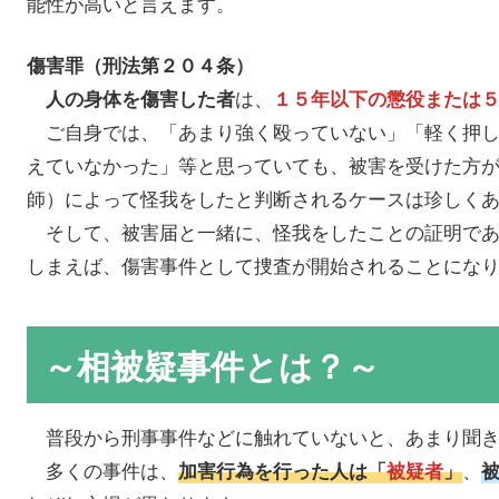
能性が高いと言えます。
傷害罪（刑法第２０４条）
は、
人の身体を傷害した者
１５年以下の懲役または
ご自身では、「あまり強く殴っていない」「軽く押し
えていなかった」等と思っていても、被害を受けた方
師）によって怪我をしたと判断されるケースは珍しく
そして、被害届と一緒に、怪我をしたことの証明であ
しまえば、傷害事件として捜査が開始されることにな
～相被疑事件とは？～
普段から刑事事件などに触れていないと、あまり聞き
多くの事件は、
、
加害行為を行った人は「
被疑者
」