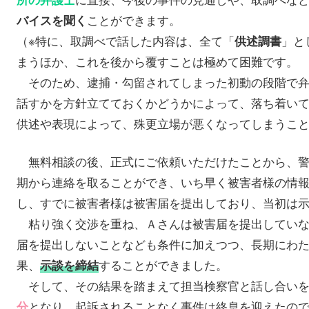
ことができます。
バイスを聞く
（※特に、取調べで話した内容は、全て「
」と
供述調書
まうほか、これを後から覆すことは極めて困難です。
そのため、逮捕・勾留されてしまった初動の段階で弁
話すかを方針立てておくかどうかによって、落ち着い
供述や表現によって、殊更立場が悪くなってしまうこ
無料相談の後、正式にご依頼いただけたことから、警
期から連絡を取ることができ、いち早く被害者様の情
し、すでに被害者様は被害届を提出しており、当初は
粘り強く交渉を重ね、Ａさんは被害届を提出していな
届を提出しないことなども条件に加えつつ、長期にわ
果、
することができました。
示談を締結
そして、その結果を踏まえて担当検察官と話し合いを
となり、起訴されることなく事件は終息を迎えたの
分