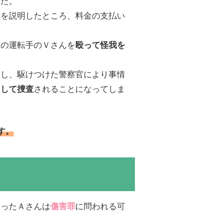
た。
を説明したところ、料金の支払い
の運転手のＶさんを
殴って怪我を
展し、駆けつけた警察官により事情
されることになってしま
として捜査
す。
ったＡさんは
に問われる可
傷害罪