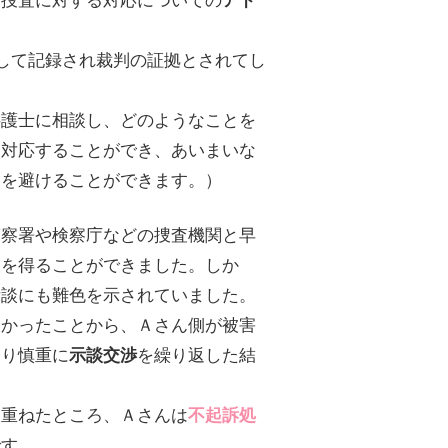
して記録され裁判の証拠とされてし
護士に相談し、どのようなことを
て対応することができ、あいまいな
とを避けることができます。）
察署や検察庁などの捜査機関と早
報を得ることができました。しか
示談にも難色を示されていました。
かったことから、Ａさん側が被害
たり慎重に
を繰り返した結
示談交渉
重ねたところ、Ａさんは
不起訴処
です。