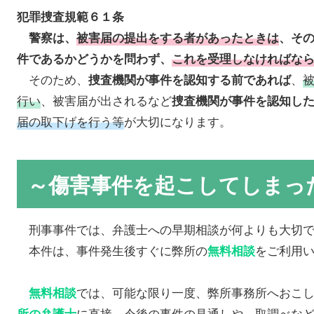
犯罪捜査規範６１条
警察は、
被害届の提出をする者があったときは
、そ
件であるかどうかを問わず、
これを受理しなければな
そのため、
、
捜査機関が事件を認知する前であれば
行い
、被害届が出されるなど
捜査機関が事件を認知し
届の取下げを行う等
が大切になります。
～傷害事件を起こしてしまっ
刑事事件では、弁護士への早期相談が何よりも大切で
本件は、事件発生後すぐに弊所の
をご利用
無料相談
では、可能な限り一度、弊所事務所へおこ
無料相談
に直接、今後の事件の見通しや、取調べな
所の弁護士