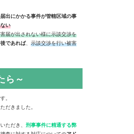
の届出にかかる事件が管轄区域の事
らない
被害届が出されない様に示談交渉を
、
示談交渉を行い被害
た後であれば
たら～
す。
いただきました。
しいただき、
刑事事件に精通する弊
ど捜査に対する対応についての
アド