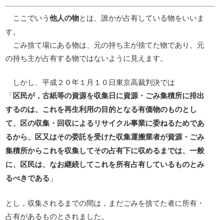
ここでいう
とは、誰かが占有している物をいいま
他人の物
す。
ごみ捨て場にある物は、元の持ち主が捨てた物であり、元
の持ち主が占有する物ではないように見えます。
しかし、平成２０年１月１０日東京高裁判決では
「
区民が，古紙等の資源を収集日に資源・ごみ集積所に排出
するのは、
これを再生利用の目的となる有価物のものとし
て、
区の収集・回収によるリサイクル事業に委ねるためであ
るから、区又はその委託を受けた収集運搬業者が資源・ごみ
集積所からこれを収集してその占有下に収めるまでは、一般
に、区民は、なお継続してこれを所有占有しているものとみ
るべきである
」
とし，収集されるまでの間は，まだごみを捨てた者に所有・
占有があるものとされました。