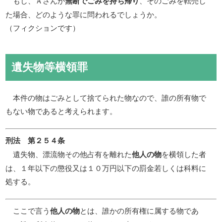
もし、Ａさんが
無断でごみを持ち帰り
、そのごみを転売し
た場合、どのような罪に問われるでしょうか。
（フィクションです）
遺失物等横領罪
本件の物はごみとして捨てられた物なので、誰の所有物で
もない物であると考えられます。
刑法 第２５４条
遺失物、漂流物その他占有を離れた
を横領した者
他人の物
は、１年以下の懲役又は１０万円以下の罰金若しくは科料に
処する。
ここで言う
とは、誰かの所有権に属する物であ
他人の物