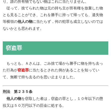
り、誰の所有物でもない物はこれに当たりません。
従って、捨てられた物は元の持ち主が所有権を放棄した物
とも見ることができ、これを勝手に持って帰っても、遺失物
等横領の
に当たらず，何の犯罪も成立しないのでは
他人の物
ないかとも思われます。
窃盗罪
もっとも、Ａさんは、ごみ捨て場から勝手に物を持ち去っ
た行為が
に当たるとされた例があることを知ってい
窃盗罪
て、無断で持ち去るのを思い止まりました。
刑法 第２３５条
を窃取した者は，窃盗の罪とし，１０年以下の懲
他人の物
役又は５０万円以下の罰金に処する。