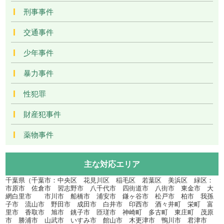
刑事事件
交通事件
少年事件
暴力事件
性犯罪
財産犯事件
薬物事件
主な対応エリア
千葉県（千葉市：中央区 花見川区 稲毛区 若葉区 美浜区 緑区：
市原市 佐倉市 習志野市 八千代市 四街道市 八街市 東金市 大
網白里市 市川市 船橋市 浦安市 鎌ヶ谷市 松戸市 柏市 我孫
子市 流山市 野田市 成田市 白井市 印西市 酒々井町 栄町 富
里市 香取市 旭市 銚子市 匝瑳市 神崎町 多古町 東庄町 茂原
市 勝浦市 山武市 いすみ市 館山市 木更津市 鴨川市 君津市