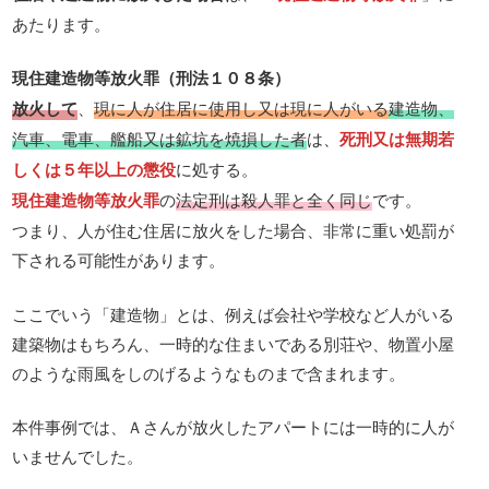
あたります。
現住建造物等放火罪（刑法１０８条）
放火して
、
現に人が住居に使用し又は現に人がいる
建造物、
汽車、電車、艦船又は鉱坑を焼損した者
は、
死刑又は無期若
しくは５年以上の懲役
に処する。
現住建造物等放火罪
の
法定刑は殺人罪と全く同じ
です。
つまり、人が住む住居に放火をした場合、非常に重い処罰が
下される可能性があります。
ここでいう「建造物」とは、例えば会社や学校など人がいる
建築物はもちろん、一時的な住まいである別荘や、物置小屋
のような雨風をしのげるようなものまで含まれます。
本件事例では、Ａさんが放火したアパートには一時的に人が
いませんでした。