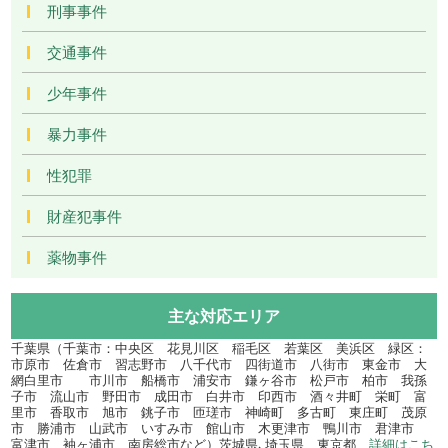
刑事事件
交通事件
少年事件
暴力事件
性犯罪
財産犯事件
薬物事件
主な対応エリア
千葉県（千葉市：中央区 花見川区 稲毛区 若葉区 美浜区 緑区：
市原市 佐倉市 習志野市 八千代市 四街道市 八街市 東金市 大
網白里市 市川市 船橋市 浦安市 鎌ヶ谷市 松戸市 柏市 我孫
子市 流山市 野田市 成田市 白井市 印西市 酒々井町 栄町 富
里市 香取市 旭市 銚子市 匝瑳市 神崎町 多古町 東庄町 茂原
市 勝浦市 山武市 いすみ市 館山市 木更津市 鴨川市 君津市
富津市 袖ヶ浦市 南房総市など）茨城県､埼玉県、東京都
詳細はこち