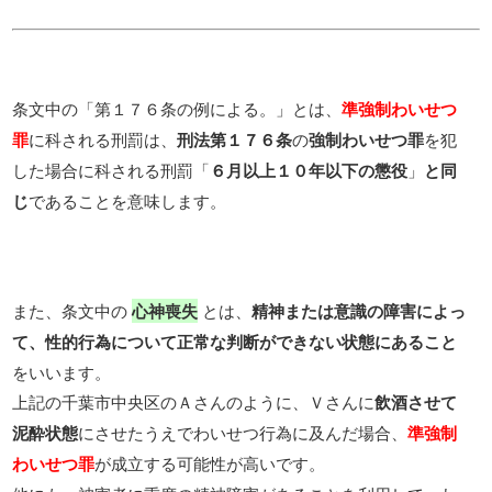
条文中の「
」とは、
第１７６条の例による。
準強制わいせつ
に科される刑罰は、
の
を犯
罪
刑法第１７６条
強制わいせつ罪
した場合に科される刑罰「
」
６月以上１０年以下の懲役
と同
であることを意味します。
じ
また、条文中の
心神喪失
とは、
精神または意識の障害によっ
て、性的行為について正常な判断ができない状態にあること
をいいます。
上記の千葉市中央区のＡさんのように、Ｖさんに
飲酒させて
泥酔状態
にさせたうえでわいせつ行為に及んだ場合、
準強制
が成立する可能性が高いです。
わいせつ罪