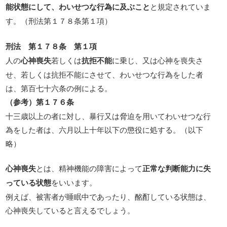
能状態にして、わいせつな行為に及ぶこと
と規定されていま
す。（刑法第１７８条第１項）
刑法 第１７８条 第１項
人の
心神喪失
若しくは
抗拒不能
に乗じ、又は心神を喪失さ
せ、若しくは抗拒不能にさせて、わいせつな行為をした者
は、第百七十六条の例による。
（参考）第１７６条
十三歳以上の者に対し、暴行又は脅迫を用いてわいせつな行
為をした者は、六月以上十年以下の懲役に処する。（以下
略）
心神喪失
とは、精神機能の障害によって
正常な判断能力に失
っている状態
をいいます。
例えば、被害者が睡眠中であったり、酩酊している状態は、
心神喪失していると言えるでしょう。