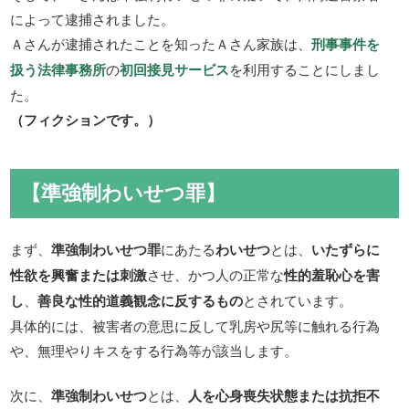
によって逮捕されました。
Ａさんが逮捕されたことを知ったＡさん家族は、
刑事事件を
扱う法律事務所
の
初回接見サービス
を利用することにしまし
た。
（フィクションです。）
【準強制わいせつ罪】
まず、
準強制わいせつ罪
にあたる
わいせつ
とは、
いたずらに
性欲を興奮または刺激
させ、かつ人の正常な
性的羞恥心を害
し
、
善良な性的道義観念に反するもの
とされています。
具体的には、被害者の意思に反して乳房や尻等に触れる行為
や、無理やりキスをする行為等が該当します。
次に、
準強制わいせつ
とは、
人を心身喪失状態または抗拒不