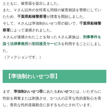
とともに、被害届を提出しました。
また、Ｖさん以外の女性客も同様の被害相談を警察にしてい
たため、
千葉県船橋警察署
が捜査を開始しました。
そして、Ａさんは準強制わいせつ罪の疑いで、
千葉県船橋警
察署
によって逮捕されました。
Ａさんが逮捕されたことを知ったＡさん家族は、
刑事事件を
扱う法律事務所
の
初回接見サービス
を利用することにしまし
た。
（フィクションです。）
【準強制わいせつ罪】
まず、
準強制わいせつ罪
にあたる
わいせつ
とは、いたずらに
性欲を興奮または刺激させ、かつ人の正常な性的羞恥心を害
し、善良な性的道義観念に反するものとされています。