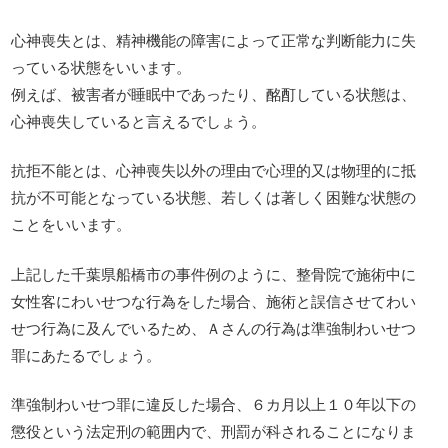
心神喪失とは、精神機能の障害によって正常な判断能力に失
っている状態をいいます。
例えば、被害者が睡眠中であったり、酩酊している状態は、
心神喪失していると言えるでしょう。
抗拒不能とは、心神喪失以外の理由で心理的又は物理的に抵
抗が不可能となっている状態、若しくは著しく困難な状態の
ことをいいます。
上記した千葉県船橋市の事件例のように、整骨院で施術中に
女性客にわいせつな行為をした場合、施術と誤信させてわい
せつ行為に及んでいるため、Ａさんの行為は準強制わいせつ
罪にあたるでしょう。
準強制わいせつ罪に違反した場合、６カ月以上１０年以下の
懲役という法定刑の範囲内で、刑罰が科されることになりま