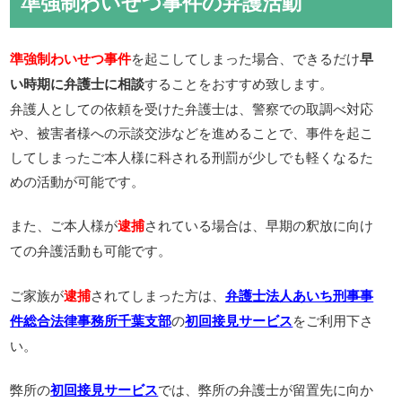
準強制わいせつ事件の弁護活動
を起こしてしまった場合、できるだけ
準強制わいせつ事件
早
することをおすすめ致します。
い時期に弁護士に相談
弁護人としての依頼を受けた弁護士は、警察での取調べ対応
や、被害者様への示談交渉などを進めることで、事件を起こ
してしまったご本人様に科される刑罰が少しでも軽くなるた
めの活動が可能です。
また、ご本人様が
されている場合は、早期の釈放に向け
逮捕
ての弁護活動も可能です。
ご家族が
されてしまった方は、
逮捕
弁護士法人あいち刑事事
の
をご利用下さ
件総合法律事務所千葉支部
初回接見サービス
い。
弊所の
では、弊所の弁護士が留置先に向か
初回接見サービス