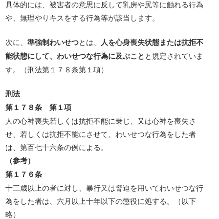
具体的には、被害者の意思に反して乳房や尻等に触れる行為
や、無理やりキスをする行為等が該当します。
次に、
準強制わいせつ
とは、
人を心身喪失状態または抗拒不
能状態にして、わいせつな行為に及ぶこと
と規定されていま
す。（刑法第１７８条第１項）
刑法
第１７８条 第１項
人の心神喪失若しくは抗拒不能に乗じ、又は心神を喪失さ
せ、若しくは抗拒不能にさせて、わいせつな行為をした者
は、第百七十六条の例による。
（参考）
第１７６条
十三歳以上の者に対し、暴行又は脅迫を用いてわいせつな行
為をした者は、六月以上十年以下の懲役に処する。（以下
略）