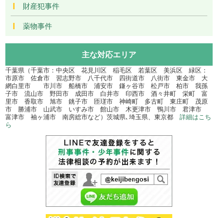
財産犯事件
薬物事件
主な対応エリア
千葉県（千葉市：中央区 花見川区 稲毛区 若葉区 美浜区 緑区：
市原市 佐倉市 習志野市 八千代市 四街道市 八街市 東金市 大
網白里市 市川市 船橋市 浦安市 鎌ヶ谷市 松戸市 柏市 我孫
子市 流山市 野田市 成田市 白井市 印西市 酒々井町 栄町 富
里市 香取市 旭市 銚子市 匝瑳市 神崎町 多古町 東庄町 茂原
市 勝浦市 山武市 いすみ市 館山市 木更津市 鴨川市 君津市
富津市 袖ヶ浦市 南房総市など）茨城県､埼玉県、東京都
詳細はこち
ら