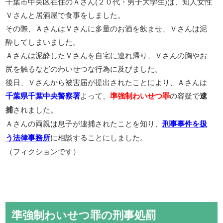
千葉市中央区在住のＡさん(２０代・男子大学生)は、知人女性
Ｖさんと居酒屋で食事をしました。
その際、ＡさんはＶさんに多量のお酒を飲ませ、Ｖさんは泥
酔してしまいました。
Ａさんは泥酔したＶさんを自宅に連れ帰り、Ｖさんの胸やお
尻を触るなどのわいせつな行為に及びました。
後日、Ｖさんから被害届が提出されたことにより、Ａさんは
よって、
の容疑で
千葉県千葉中央警察署
準強制わいせつ罪
逮
されました。
捕
Ａさんの両親は息子が逮捕されたことを知り、
刑事事件を扱
に相談することにしました。
う法律事務所
（フィクションです）
準強制わいせつ罪の刑事処罰