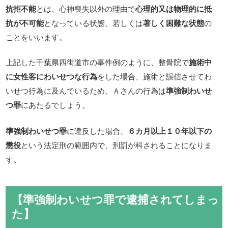
抗拒不能
とは、心神喪失以外の理由で
心理的又は物理的に抵
抗が不可能
となっている状態、若しくは
著しく困難な状態
の
ことをいいます。
上記した千葉県四街道市の事件例のように、整骨院で
施術中
に女性客にわいせつな行為
をした場合、施術と誤信させてわ
いせつ行為に及んでいるため、Ａさんの行為は
準強制わいせ
つ罪
にあたるでしょう。
準強制わいせつ罪
に違反した場合、
６カ月以上１０年以下の
懲役
という法定刑の範囲内で、刑罰が科されることになりま
す。
【準強制わいせつ罪で逮捕されてしまっ
た】