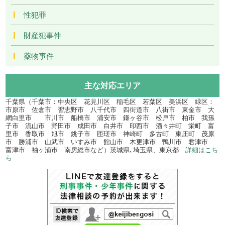
性犯罪
財産犯事件
薬物事件
主な対応エリア
千葉県（千葉市：中央区 花見川区 稲毛区 若葉区 美浜区 緑区：
市原市 佐倉市 習志野市 八千代市 四街道市 八街市 東金市 大
網白里市 市川市 船橋市 浦安市 鎌ヶ谷市 松戸市 柏市 我孫
子市 流山市 野田市 成田市 白井市 印西市 酒々井町 栄町 富
里市 香取市 旭市 銚子市 匝瑳市 神崎町 多古町 東庄町 茂原
市 勝浦市 山武市 いすみ市 館山市 木更津市 鴨川市 君津市
富津市 袖ヶ浦市 南房総市など）茨城県､埼玉県、東京都
詳細はこち
ら