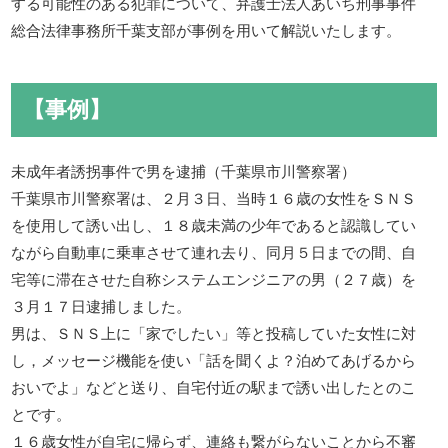
する可能性のある犯罪について、弁護士法人あいち刑事事件
総合法律事務所千葉支部が事例を用いて解説いたします。
【事例】
未成年者誘拐事件で男を逮捕（千葉県市川警察署）
千葉県市川警察署は、２月３日、当時１６歳の女性をＳＮＳ
を使用して誘い出し、１８歳未満の少年であると認識してい
ながら自動車に乗車させて連れ去り、同月５日までの間、自
宅等に滞在させた自称システムエンジニアの男（２７歳）を
３月１７日逮捕しました。
男は、ＳＮＳ上に「家でしたい」等と投稿していた女性に対
し，メッセージ機能を使い「話を聞くよ？泊めてあげるから
おいでよ」などと送り、自宅付近の駅まで誘い出したとのこ
とです。
１６歳女性が自宅に帰らず、連絡も繋がらないことから不審