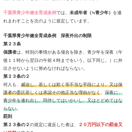
千葉県青少年健全育成条例
では、
未成年者（≒青少年）
を連
れまわすことを次のように規定しています。
千葉県青少年健全育成条例 深夜外出の制限
第２３条
保護者
は、特別の事情がある場合を除き、青少年を深夜（午
後１１時から翌日の午前４時までをいう。以下同じ。）に外
出させないように努めなければならない。
第２３条の２
何人も、
威迫し、若しくは欺く等不当な手段により、又は保
護者の委託若しくは承認その他正当な理由がなく
、
深夜に、
青少年を連れ出し、同伴してはいかいし、又はとどめてはな
らない
。
罰則
第２３条の２
の規定に違反した者は、
２０万円以下の罰金又