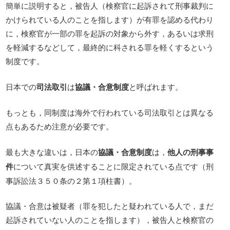
簡単に説明すると，被告人（検察官に起訴されて刑事裁判に
かけられている人のことを指します）が有罪を認める代わり
に，検察官が一部の罪を起訴の対象から外す，あるいは求刑
を軽減するなどして，最終的に科される罪を軽くするという
制度です。
日本での
司法取引
は
協議・合意制度
と呼ばれます。
もっとも，同制度は海外で行われている司法取引とは異なる
点もあるため注意が必要です。
最も大きな違いは，日本の
協議・合意制度
は，
他人の刑事事
件
について真実を供述することに限定されている点です（刑
事訴訟法３５０条の２第１項柱書）。
協議・合意は被疑者（罪を犯したと疑われている人で，まだ
起訴されていない人のことを指します），被告人と検察官の