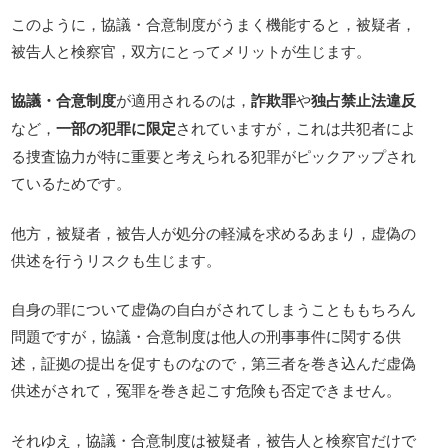
このように，協議・合意制度がうまく機能すると，被疑者，
被告人と検察官，双方にとってメリットが生じます。
協議・合意制度
が適用されるのは，
詐欺罪
や
独占禁止法違反
など，
一部の犯罪に限定
されていますが，これは共犯者によ
る捜査協力が特に重要と考えられる犯罪がピックアップされ
ているためです。
他方，被疑者，被告人が処分の軽減を求めるあまり，虚偽の
供述を行うリスクも生じます。
自身の罪について虚偽の自白がされてしまうことももちろん
問題ですが，協議・合意制度は他人の刑事事件に関する供
述，証拠の提出を促すものなので，第三者を巻き込んだ虚偽
供述がされて，冤罪を巻き起こす危険も否定できません。
それゆえ，協議・合意制度は被疑者，被告人と検察官だけで