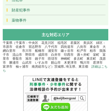
財産犯事件
薬物事件
主な対応エリア
千葉県（千葉市：中央区 花見川区 稲毛区 若葉区 美浜区 緑区：
市原市 佐倉市 習志野市 八千代市 四街道市 八街市 東金市 大
網白里市 市川市 船橋市 浦安市 鎌ヶ谷市 松戸市 柏市 我孫
子市 流山市 野田市 成田市 白井市 印西市 酒々井町 栄町 富
里市 香取市 旭市 銚子市 匝瑳市 神崎町 多古町 東庄町 茂原
市 勝浦市 山武市 いすみ市 館山市 木更津市 鴨川市 君津市
富津市 袖ヶ浦市 南房総市など）茨城県､埼玉県、東京都
詳細はこち
ら