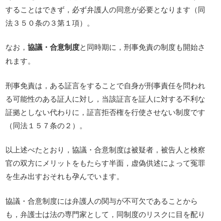
することはできず，必ず弁護人の同意が必要となります（同
法３５０条の３第１項）。
なお，
協議・合意制度
と同時期に，刑事免責の制度も開始さ
れます。
刑事免責は，ある証言をすることで自身が刑事責任を問われ
る可能性のある証人に対し，当該証言を証人に対する不利な
証拠としない代わりに，証言拒否権を行使させない制度です
（同法１５７条の２）。
以上述べたとおり，協議・合意制度は被疑者，被告人と検察
官の双方にメリットをもたらす半面，虚偽供述によって冤罪
を生み出すおそれも孕んでいます。
協議・合意制度には弁護人の関与が不可欠であることから
も，弁護士は法の専門家として，同制度のリスクに目を配り