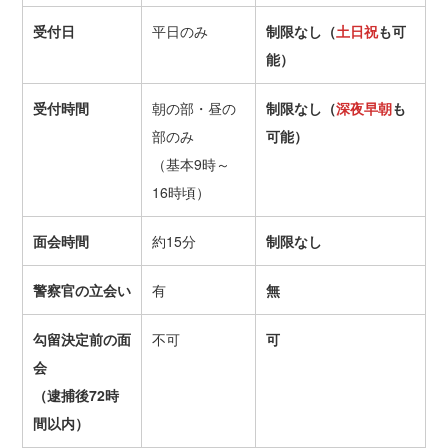
受付日
平日のみ
制限なし（
土日祝
も可
能）
受付時間
朝の部・昼の
制限なし（
深夜早朝
も
部のみ
可能）
（基本9時～
16時頃）
面会時間
約15分
制限なし
警察官の立会い
有
無
勾留決定前の面
不可
可
会
（逮捕後72時
間以内）