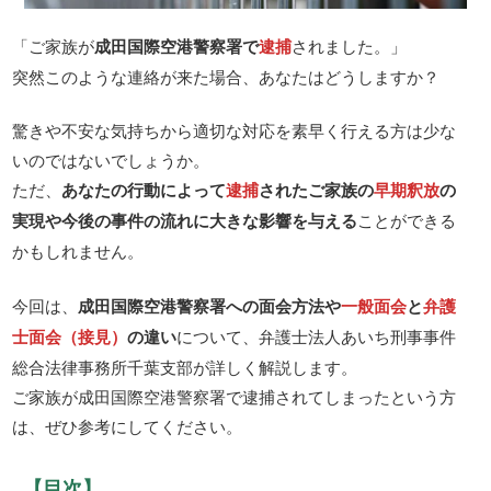
「ご家族が
成田国際空港警察署で
逮捕
されました。」
突然このような連絡が来た場合、あなたはどうしますか？
驚きや不安な気持ちから適切な対応を素早く行える方は少な
いのではないでしょうか。
ただ、
あなたの行動によって
逮捕
されたご家族の
早期釈放
の
実現や今後の事件の流れに大きな影響を与える
ことができる
かもしれません。
今回は、
成田国際空港警察署への面会方法や
一般面会
と
弁護
士面会（接見）
の違い
について、弁護士法人あいち刑事事件
総合法律事務所千葉支部が詳しく解説します。
ご家族が成田国際空港警察署で逮捕されてしまったという方
は、ぜひ参考にしてください。
【目次】