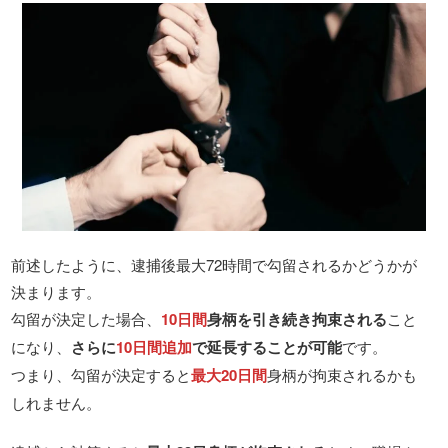
前述したように、逮捕後最大72時間で勾留されるかどうかが
決まります。
勾留が決定した場合、
10日間
身柄を引き続き拘束される
こと
になり、
さらに
10日間追加
で延長することが可能
です。
つまり、勾留が決定すると
最大20日間
身柄が拘束されるかも
しれません。