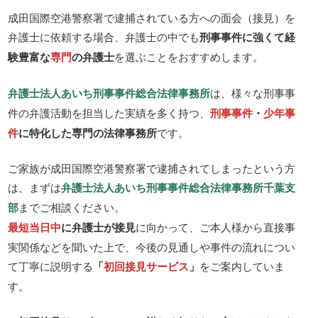
成田国際空港警察署で逮捕されている方への面会（接見）を
弁護士に依頼する場合、弁護士の中でも
刑事事件に強くて経
験豊富な
専門
の弁護士
を選ぶことをおすすめします。
弁護士法人あいち刑事事件総合法律事務所
は、様々な刑事事
件の弁護活動を担当した実績を多く持つ、
刑事事件
・
少年事
件
に特化した専門の法律事務所
です。
ご家族が成田国際空港警察署で逮捕されてしまったという方
は、まずは
弁護士法人あいち刑事事件総合法律事務所千葉支
部
までご相談ください。
最短当日中
に弁護士が接見
に向かって、ご本人様から直接事
実関係などを聞いた上で、今後の見通しや事件の流れについ
て丁寧に説明する
「
初回接見サービス
」
をご案内していま
す。