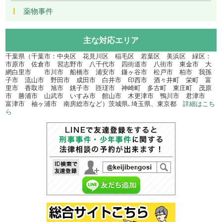
薬物事件
主な対応エリア
千葉県（千葉市：中央区 花見川区 稲毛区 若葉区 美浜区 緑区：
市原市 佐倉市 習志野市 八千代市 四街道市 八街市 東金市 大
網白里市 市川市 船橋市 浦安市 鎌ヶ谷市 松戸市 柏市 我孫
子市 流山市 野田市 成田市 白井市 印西市 酒々井町 栄町 富
里市 香取市 旭市 銚子市 匝瑳市 神崎町 多古町 東庄町 茂原
市 勝浦市 山武市 いすみ市 館山市 木更津市 鴨川市 君津市
富津市 袖ヶ浦市 南房総市など）茨城県､埼玉県、東京都
詳細はこち
ら