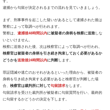
す。
逮捕から勾留が決定されるまでの流れを見ていきましょう。
まず、刑事事件を起こした疑いがあるとして逮捕された後は
警察によって取調べが行われます。
警察は、
逮捕後48時間以内
に被疑者の身柄を検察に送致
しな
いといけません。
検察に送致された後、次は検察官によって取調べが行われ、
検察官は被疑者の身柄を引き続き拘束しておく必要があるか
どうかを
送致後24時間以内
に判断
します。
罪証隠滅や逃亡のおそれがあるといった理由から、被疑者の
身柄を引き続き拘束する必要があると検察官が判断した場
合、
検察官は裁判所に対して
勾留請求
をします。
勾留請求を受けた裁判所が被疑者に勾留質問を行い、最終的
に勾留するかどうかの決定を下します。