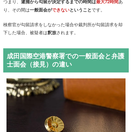
つまり、
逮捕から勾留が決定するまでの時間は
最大72時間
あ
り、その間は
一般面会が
できない
ということ
です。
検察官が勾留請求をしなかった場合や裁判所が勾留請求を却
下した場合、被疑者は
釈放
されます。
成田国際空港警察署での一般面会と弁護
士面会（接見）の違い