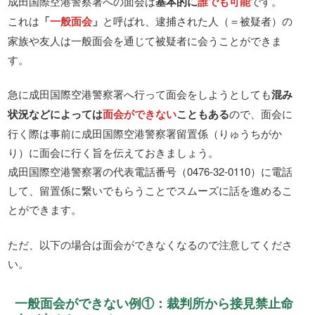
成田国際空港警察署への面会は
基本的に
誰でも可能
です。
これは
「
一般面会
」
と呼ばれ、逮捕された人（＝被疑者）の
家族や友人は一般面会を通じて被疑者に会うことができま
す。
急に成田国際空港警察署へ行って面会をしようとしても
混み
状況などによっては
面会ができない
こともある
ので、面会に
行く際は事前に成田国際空港警察署留置係（りゅうちがか
り）に面会に行く旨を伝えておきましょう。
成田国際空港警察署の代表電話番号（0476-32-0110）に電話
して、留置係に繋いでもらうことでスムーズに話を進めるこ
とができます。
ただ、以下の場合は面会ができなくなるので注意してくださ
い。
一般面会ができない例①：裁判所から接見禁止命