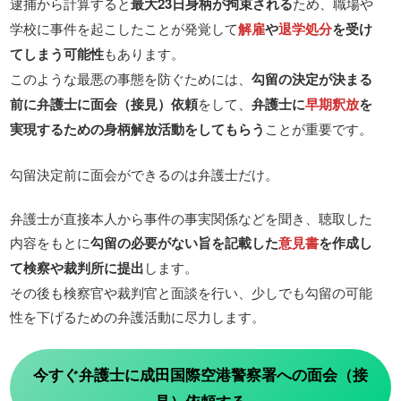
逮捕から計算すると
最大23日身柄が拘束される
ため、職場や
学校に事件を起こしたことが発覚して
解雇
や
退学処分
を受け
てしまう可能性
もあります。
このような最悪の事態を防ぐためには、
勾留の決定が決まる
前に弁護士に面会（接見）依頼
をして、
弁護士に
早期釈放
を
実現するための身柄解放活動をしてもらう
ことが重要です。
勾留決定前に面会ができるのは弁護士だけ。
弁護士が直接本人から事件の事実関係などを聞き、聴取した
内容をもとに
勾留の必要がない旨を記載した
意見書
を作成し
て検察や裁判所に提出
します。
その後も検察官や裁判官と面談を行い、少しでも勾留の可能
性を下げるための弁護活動に尽力します。
今すぐ弁護士に成田国際空港警察署への面会（接
見）依頼する