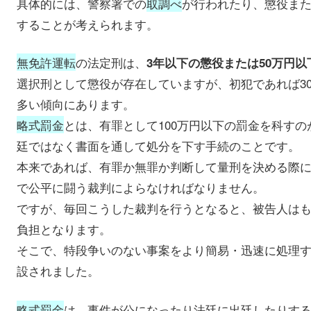
具体的には、警察署での
取調べ
が行われたり、懲役ま
することが考えられます。
無免許運転
の法定刑は、
3年以下の懲役または50万円以
選択刑として懲役が存在していますが、初犯であれば3
多い傾向にあります。
略式罰金
とは、有罪として100万円以下の罰金を科す
廷ではなく書面を通して処分を下す手続のことです。
本来であれば、有罪か無罪か判断して量刑を決める際
で公平に闘う裁判によらなければなりません。
ですが、毎回こうした裁判を行うとなると、被告人は
負担となります。
そこで、特段争いのない事案をより簡易・迅速に処理
設されました。
略式罰金
は、事件が公になったり法廷に出廷したりす