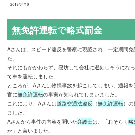
2019/04/16
無免許運転で略式罰金
Aさんは、スピード違反を警察に現認され、一定期間免
た。
それにもかかわらず、寝坊して会社に遅刻しそうにな
て車を運転しました。
ところが、Aさんは物損事故を起こしてしまい、通報を
官に
無免許運転
の事実が知られてしまいました。
これにより、Aさんは
道路交通法違反
（
無免許運転
）の
ました。
Aさんから事件の内容を聞いた
弁護士
は、「おそらく
略
か」と言いました。