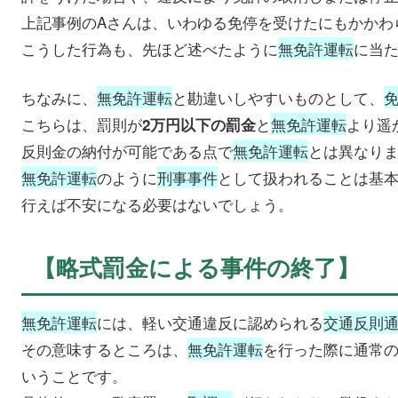
上記事例のAさんは、いわゆる免停を受けたにもかかわ
こうした行為も、先ほど述べたように
無免許運転
に当
ちなみに、
無免許運転
と勘違いしやすいものとして、
こちらは、罰則が
と
無免許運転
より遥
2万円以下の罰金
反則金の納付が可能である点で
無免許運転
とは異なり
無免許運転
のように
刑事事件
として扱われることは基
行えば不安になる必要はないでしょう。
【略式罰金による事件の終了】
無免許運転
には、軽い交通違反に認められる
交通反則
その意味するところは、
無免許運転
を行った際に通常
いうことです。