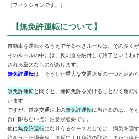
（フィクションです。）
【無免許運転について】
自動車を運転するうえで守るべきルールは、その多く
そのルールの中には、反則金を納付して終了というわ
される重大なものがあります。
は、そうした重大な交通違反の一つと定め
無免許運転
無免許運転
と聞くと、運転免許を受けることなく運転
います。
ですが、道路交通法上の
無免許運転
に当たるのは、そ
合に限らない点に注意が必要です。
他に
無免許運転
になりうるケースとしては、病気を隠
許をうけた場合や、違反により免許の取消しまたは停