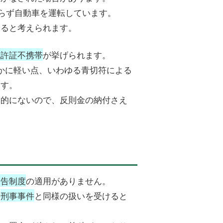
らず自動車を運転しています。
たると考えられます。
免許証不携帯
が挙げられます。
かに軽い点、いわゆる青切符による
ます。
本的にないので、反則金の納付さえ
通告制度
の適用がありません。
の
刑事事件
と同様の扱いを受けると