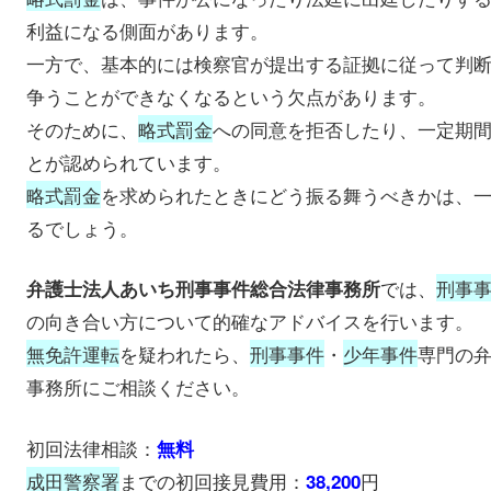
利益になる側面があります。
一方で、基本的には検察官が提出する証拠に従って判
争うことができなくなるという欠点があります。
そのために、
略式罰金
への同意を拒否したり、一定期
とが認められています。
略式罰金
を求められたときにどう振る舞うべきかは、
るでしょう。
では、
刑事
弁護士法人あいち刑事事件総合法律事務所
の向き合い方について的確なアドバイスを行います。
無免許運転
を疑われたら、
刑事事件
・
少年事件
専門の
事務所にご相談ください。
初回法律相談：
無料
成田警察署
までの初回接見費用：
円
38,200