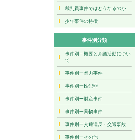
裁判員事件ではどうなるのか
少年事件の特徴
事件別分類
事件別－概要と弁護活動につい
て
事件別ー暴力事件
事件別ー性犯罪
事件別ー財産事件
事件別ー薬物事件
事件別ー交通違反・交通事故
事件別ーその他