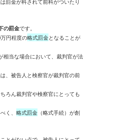
たは罰金が科されて前科がついたり
です。
下の罰金
0万円程度の
略式罰金
となることが
のが相当な場合において、裁判官が法
には、被告人と検察官が裁判官の前
もちろん裁判官や検察官にとっても
すべく、
略式罰金
（略式手続）が創
ることがない点で、被告人にとって