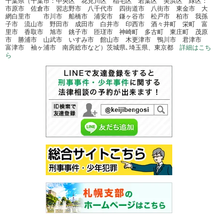
千葉県（千葉市：中央区 花見川区 稲毛区 若葉区 美浜区 緑区：
市原市 佐倉市 習志野市 八千代市 四街道市 八街市 東金市 大
網白里市 市川市 船橋市 浦安市 鎌ヶ谷市 松戸市 柏市 我孫
子市 流山市 野田市 成田市 白井市 印西市 酒々井町 栄町 富
里市 香取市 旭市 銚子市 匝瑳市 神崎町 多古町 東庄町 茂原
市 勝浦市 山武市 いすみ市 館山市 木更津市 鴨川市 君津市
富津市 袖ヶ浦市 南房総市など）茨城県､埼玉県、東京都
詳細はこち
ら