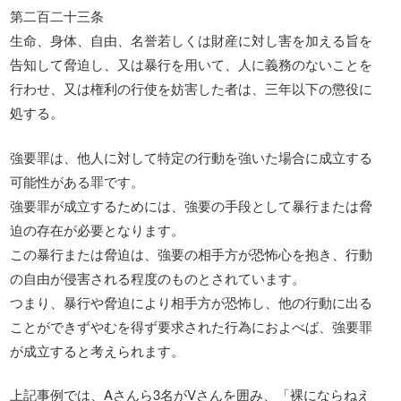
第二百二十三条
生命、身体、自由、名誉若しくは財産に対し害を加える旨を
告知して脅迫し、又は暴行を用いて、人に義務のないことを
行わせ、又は権利の行使を妨害した者は、三年以下の懲役に
処する。
強要罪は、他人に対して特定の行動を強いた場合に成立する
可能性がある罪です。
強要罪が成立するためには、強要の手段として暴行または脅
迫の存在が必要となります。
この暴行または脅迫は、強要の相手方が恐怖心を抱き、行動
の自由が侵害される程度のものとされています。
つまり、暴行や脅迫により相手方が恐怖し、他の行動に出る
ことができずやむを得ず要求された行為におよべば、強要罪
が成立すると考えられます。
上記事例では、Aさんら3名がVさんを囲み、「裸にならねえ