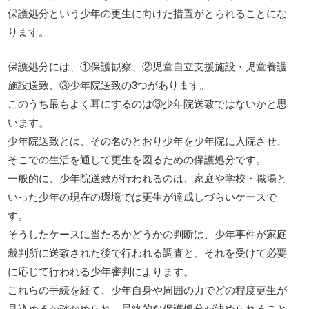
保護処分という少年の更生に向けた措置がとられることにな
ります。
保護処分には、①保護観察、②児童自立支援施設・児童養護
施設送致、③少年院送致の3つがあります。
このうち最もよく耳にするのは③少年院送致ではないかと思
います。
少年院送致とは、その名のとおり少年を少年院に入院させ、
そこでの生活を通して更生を図るための保護処分です。
一般的に、少年院送致が行われるのは、家庭や学校・職場と
いった少年の現在の環境では更生が達成しづらいケースで
す。
そうしたケースに当たるかどうかの判断は、少年事件が家庭
裁判所に送致された後で行われる調査と、それを受けて必要
に応じて行われる少年審判によります。
これらの手続を経て、少年自身や周囲の力でどの程度更生が
見込めるか確かめられ、最終的な保護処分が決められること