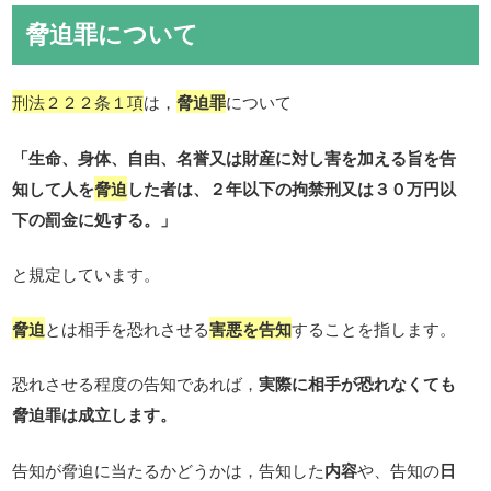
脅迫罪について
刑法２２２条１項
は，
脅迫罪
について
「生命、身体、自由、名誉又は財産に対し害を加える旨を告
知して人を
脅迫
した者は、２年以下の拘禁刑又は３０万円以
下の罰金に処する。」
と規定しています。
脅迫
とは相手を恐れさせる
害悪を告知
することを指します。
恐れさせる程度の告知であれば，
実際に相手が恐れなくても
脅迫罪は成立します。
告知が脅迫に当たるかどうかは，告知した
内容
や、告知の
日