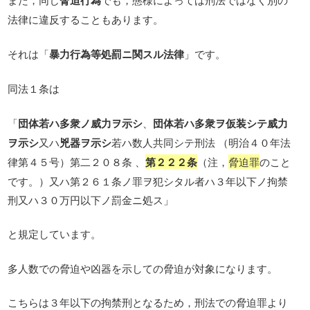
脅迫行為
法律に違反することもあります。
それは「
暴力行為等処罰ニ関スル法律
」です。
同法１条は
「
団体若ハ多衆ノ威力ヲ示シ
、
団体若ハ多衆ヲ仮装シテ威力
ヲ示シ
又ハ
兇器ヲ示シ
若ハ数人共同シテ刑法 （明治４０年法
律第４５号）第二２０８条 、
第２２２条
（注，
脅迫罪
のこと
です。）又ハ第２６１条ノ罪ヲ犯シタル者ハ３年以下ノ拘禁
刑又ハ３０万円以下ノ罰金ニ処ス」
と規定しています。
多人数での脅迫や凶器を示しての脅迫が対象になります。
こちらは３年以下の拘禁刑となるため，刑法での脅迫罪より