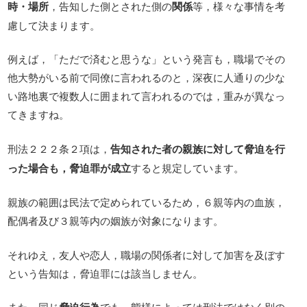
時・場所
，告知した側とされた側の
関係
等，様々な事情を考
慮して決まります。
例えば，「ただで済むと思うな」という発言も，職場でその
他大勢がいる前で同僚に言われるのと，深夜に人通りの少な
い路地裏で複数人に囲まれて言われるのでは，重みが異なっ
てきますね。
刑法２２２条２項は，
告知された者の親族に対して脅迫を行
った場合も，脅迫罪が成立
すると規定しています。
親族の範囲は民法で定められているため，６親等内の血族，
配偶者及び３親等内の姻族が対象になります。
それゆえ，友人や恋人，職場の関係者に対して加害を及ぼす
という告知は，脅迫罪には該当しません。
また，同じ
でも，態様によっては刑法ではなく別の