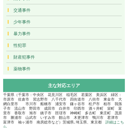
交通事件
少年事件
暴力事件
性犯罪
財産犯事件
薬物事件
主な対応エリア
千葉県（千葉市：中央区 花見川区 稲毛区 若葉区 美浜区 緑区：
市原市 佐倉市 習志野市 八千代市 四街道市 八街市 東金市 大
網白里市 市川市 船橋市 浦安市 鎌ヶ谷市 松戸市 柏市 我孫
子市 流山市 野田市 成田市 白井市 印西市 酒々井町 栄町 富
里市 香取市 旭市 銚子市 匝瑳市 神崎町 多古町 東庄町 茂原
市 勝浦市 山武市 いすみ市 館山市 木更津市 鴨川市 君津市
富津市 袖ヶ浦市 南房総市など）茨城県､埼玉県、東京都
詳細はこち
ら