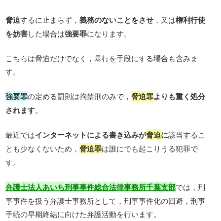
脅迫
するに止まらず，
義務のないことをさせ
，又は
権利行使
を妨害
した場合は
強要罪
になります。
こちらは脅迫だけでなく，暴行を手段にする場合も含みま
す。
強要罪
の定める罰則は拘禁刑のみで，
脅迫罪
よりも重く処分
されます
。
最近では
インターネットによる書き込みが
脅迫
に
該当するこ
とも少なくないため，
脅迫罪
は誰にでも起こりうる犯罪で
す。
では，刑
弁護士法人あいち刑事事件総合法律事務所千葉支部
事事件を扱う弁護士事務所として，刑事事件化の回避，刑事
手続の早期終結に向けた弁護活動を行います。