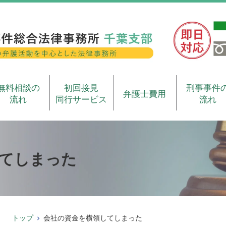
無料相談の
初回接見
刑事事件
弁護士費用
流れ
同行サービス
流れ
てしまった
トップ
会社の資金を横領してしまった