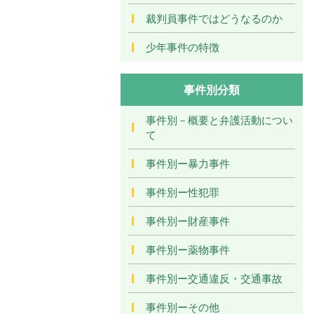
裁判員事件ではどうなるのか
少年事件の特徴
事件別分類
事件別－概要と弁護活動につい
て
事件別ー暴力事件
事件別ー性犯罪
事件別ー財産事件
事件別ー薬物事件
事件別ー交通違反・交通事故
事件別ーその他