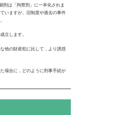
び禁錮刑は「拘禁刑」に一本化されま
していますが、旧制度や過去の事件
す。
に成立します。
うな他の財産犯に比して，より誘惑
った場合に，どのように刑事手続が