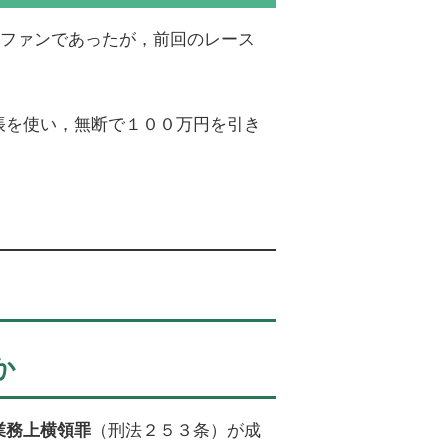
馬ファンであったが，前回のレース
帳を使い，無断で１００万円を引き
か
（刑法２５３条）が成
業務上横領罪