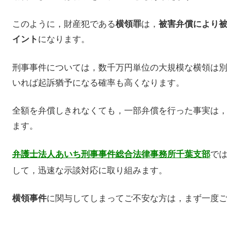
このように，財産犯である
は，
横領罪
被害弁償により
になります。
イント
刑事事件については，数千万円単位の大規模な横領は
いれば起訴猶予になる確率も高くなります。
全額を弁償しきれなくても，一部弁償を行った事実は
ます。
で
弁護士法人あいち刑事事件総合法律事務所千葉支部
して，迅速な示談対応に取り組みます。
に関与してしまってご不安な方は，まず一度
横領事件