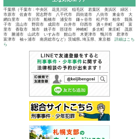
千葉県（千葉市：中央区 花見川区 稲毛区 若葉区 美浜区 緑区：
市原市 佐倉市 習志野市 八千代市 四街道市 八街市 東金市 大
網白里市 市川市 船橋市 浦安市 鎌ヶ谷市 松戸市 柏市 我孫
子市 流山市 野田市 成田市 白井市 印西市 酒々井町 栄町 富
里市 香取市 旭市 銚子市 匝瑳市 神崎町 多古町 東庄町 茂原
市 勝浦市 山武市 いすみ市 館山市 木更津市 鴨川市 君津市
富津市 袖ヶ浦市 南房総市など）茨城県､埼玉県、東京都
詳細はこち
ら