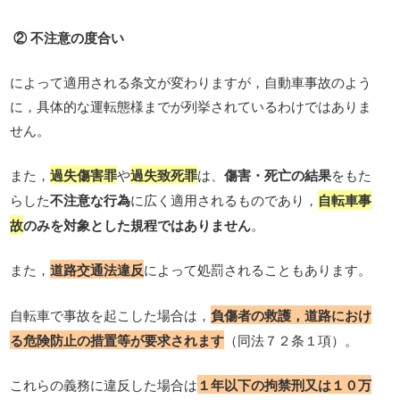
② 不注意の度合い
によって適用される条文が変わりますが，自動車事故のよう
に，具体的な運転態様までが列挙されているわけではありま
せん。
また，
過失傷害罪
や
過失致死罪
は、
傷害・死亡の結果
をもた
らした
不注意な行為
に広く適用されるものであり，
自転車事
故
のみを対象とした規程ではありません
。
また，
道路交通法違反
によって処罰されることもあります。
自転車で事故を起こした場合は，
負傷者の救護，道路におけ
る危険防止の措置等が要求されます
（同法７２条１項）。
これらの義務に違反した場合は
１年以下の拘禁刑又は１０万