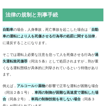
法律の規制と刑事手続
自動車
の場合，人身事故，死亡事故を起こした場合は「
自動
車の運転により人を死傷させる行為等の処罰に関する法律
」
に違反することになります。
そこでは運転上必要な注意を怠って人を死傷させる行為が
過
失運転致死傷罪
（同法５条）として処罰されますが，刑が重
くなる運転態様が具体的に列挙されているという特徴があり
ます。
例えば，
アルコール
や
薬物
の影響で正常な運転が困難な場合
（同法２条１号），
車両の制御が困難な高速度で運転した場
合
（同条２号），
車両の制御技能を有しない場合
（同条３
号）が挙げられています。