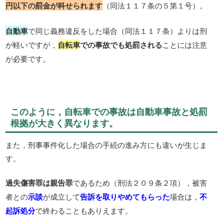
円以下の罰金が科せられます
（同法１１７条の５第１号）。
自動車
で同じ義務違反をした場合（同法１１７条）よりは刑
が軽いですが，
自転車
での事故でも処罰される
ことには注意
が必要です。
このように，自転車での事故は自動車事故と処罰
根拠が大きく異なります。
また，刑事事件化した場合の手続の進み方にも違いが生じま
す。
過失傷害罪は親告罪
であるため（刑法２０９条２項），被害
者との
示談
が成立して
告訴を取りやめてもらった
場合は，
不
起訴処分
で終わることもありえます。