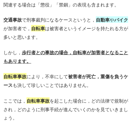
関連する場合は「懲役」「禁錮」の表現も含まれます。
交通事故
で刑事裁判になるケースというと，
自動車
や
バイク
が加害者で，
自転車
は被害者というイメージを持たれる方が
多いと思います。
しかし，
歩行者との事故の場合，自転車が加害者となること
もあります。
自転車事故
により，不幸にして
被害者が死亡，重傷を負うケ
ース
も決して珍しいことではありません。
ここでは，
自転車事故
を起こした場合に，どの法律で規制が
され，どのように刑事手続が進んでいくのかを見ていきまし
ょう。