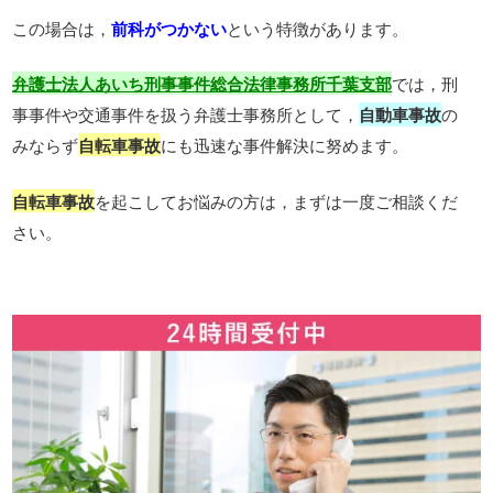
この場合は，
前科がつかない
という特徴があります。
では，刑
弁護士法人あいち刑事事件総合法律事務所千葉支部
事事件や交通事件を扱う弁護士事務所として，
自動車事故
の
みならず
自転車事故
にも迅速な事件解決に努めます。
自転車事故
を起こしてお悩みの方は，まずは一度ご相談くだ
さい。