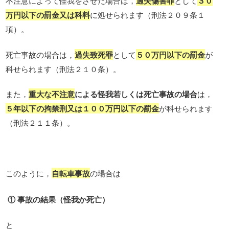
不注意によって怪我をさせた場合は，
過失傷害罪
として
３０
万円以下の罰金又は科料
に処せられます（刑法２０９条１
項）。
死亡事故の場合は，
過失致死罪
として
５０万円以下の罰金
が
科せられます（刑法２１０条）。
また，
重大な不注意
による怪我若しくは死亡事故の場合
は，
５年以下の拘禁刑又は１００万円以下の罰金
が科せられます
（刑法２１１条）。
このように，
自転車事故
の場合は
① 事故の結果（怪我か死亡）
と