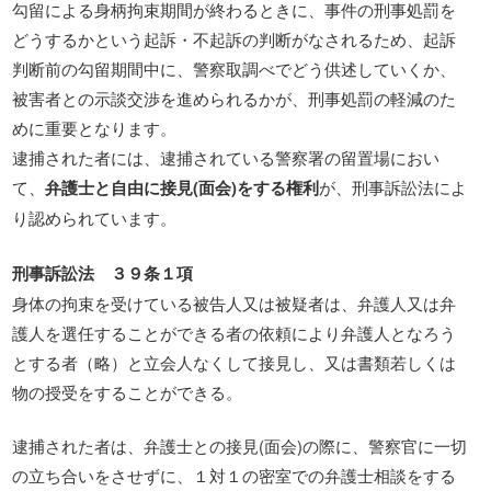
勾留による身柄拘束期間が終わるときに、事件の刑事処罰を
どうするかという起訴・不起訴の判断がなされるため、起訴
判断前の勾留期間中に、警察取調べでどう供述していくか、
被害者との示談交渉を進められるかが、刑事処罰の軽減のた
めに重要となります。
逮捕された者には、逮捕されている警察署の留置場におい
て、
弁護士と自由に接見(面会)をする権利
が、刑事訴訟法によ
り認められています。
刑事訴訟法 ３９条１項
身体の拘束を受けている被告人又は被疑者は、弁護人又は弁
護人を選任することができる者の依頼により弁護人となろう
とする者（略）と立会人なくして接見し、又は書類若しくは
物の授受をすることができる。
逮捕された者は、弁護士との接見(面会)の際に、警察官に一切
の立ち合いをさせずに、１対１の密室での弁護士相談をする