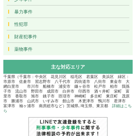
暴力事件
性犯罪
財産犯事件
薬物事件
主な対応エリア
千葉県（千葉市：中央区 花見川区 稲毛区 若葉区 美浜区 緑区：
市原市 佐倉市 習志野市 八千代市 四街道市 八街市 東金市 大
網白里市 市川市 船橋市 浦安市 鎌ヶ谷市 松戸市 柏市 我孫
子市 流山市 野田市 成田市 白井市 印西市 酒々井町 栄町 富
里市 香取市 旭市 銚子市 匝瑳市 神崎町 多古町 東庄町 茂原
市 勝浦市 山武市 いすみ市 館山市 木更津市 鴨川市 君津市
富津市 袖ヶ浦市 南房総市など）茨城県､埼玉県、東京都
詳細はこち
ら