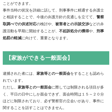
ことができます。
事件当時の状況を詳細に話して、刑事事件に精通する弁護士
と相談することで、今後の弁護方針の見通しを立てて、
警察
取調べでの供述対応
の検討や、
被害者との示談交渉
などの弁
護活動を早期に開始することが、
不起訴処分の獲得
や、
刑事
処罰の軽減
に向けて、重要となります。
【家族ができる一般面会】
逮捕された者には、
家族等との一般面会
をすることも認めら
れています。
ただし、
家族等との一般面会
に際しては制限される項目が多
く、平日の日中にしか面会できず、面会時間は１５～２０分
ほどに制限されており、必ず警察官の立会いがあり、事件に
関することを話すことはできません。