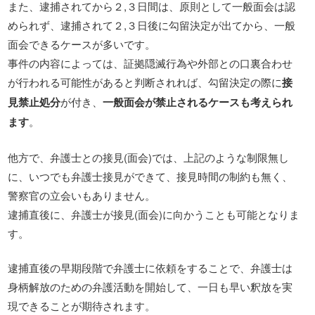
また、逮捕されてから２,３日間は、原則として一般面会は認
められず、逮捕されて２,３日後に勾留決定が出てから、一般
面会できるケースが多いです。
事件の内容によっては、証拠隠滅行為や外部との口裏合わせ
が行われる可能性があると判断されれば、勾留決定の際に
接
見禁止処分
が付き、
一般面会が禁止されるケースも考えられ
ます
。
他方で、弁護士との接見(面会)では、上記のような制限無し
に、いつでも弁護士接見ができて、接見時間の制約も無く、
警察官の立会いもありません。
逮捕直後に、弁護士が接見(面会)に向かうことも可能となりま
す。
逮捕直後の早期段階で弁護士に依頼をすることで、弁護士は
身柄解放のための弁護活動を開始して、一日も早い釈放を実
現できることが期待されます。