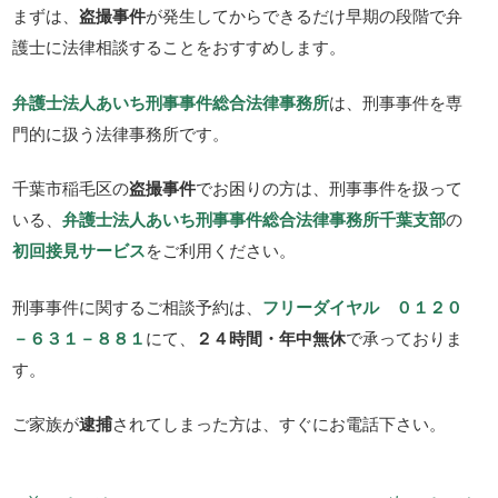
まずは、
盗撮事件
が発生してからできるだけ早期の段階で弁
護士に法律相談することをおすすめします。
弁護士法人あいち刑事事件総合法律事務所
は、刑事事件を専
門的に扱う法律事務所です。
千葉市稲毛区の
盗撮事件
でお困りの方は、刑事事件を扱って
いる、
弁護士法人あいち刑事事件総合法律事務所千葉支部
の
初回接見サービス
をご利用ください。
刑事事件に関するご相談予約は、
フリーダイヤル ０１２０
－６３１－８８１
にて、
２４時間・年中無休
で承っておりま
す。
ご家族が
逮捕
されてしまった方は、すぐにお電話下さい。