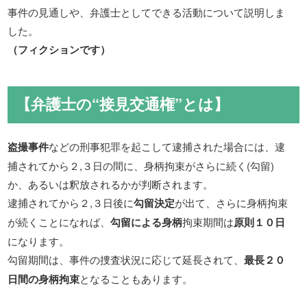
事件の見通しや、弁護士としてできる活動について説明しま
した。
（フィクションです）
【弁護士の“接見交通権”とは】
盗撮事件
などの刑事犯罪を起こして逮捕された場合には、逮
捕されてから２,３日の間に、身柄拘束がさらに続く(勾留)
か、あるいは釈放されるかが判断されます。
逮捕されてから２,３日後に
勾留決定
が出て、さらに身柄拘束
が続くことになれば、
勾留による身柄
拘束期間は
原則１０日
になります。
勾留期間は、事件の捜査状況に応じて延長されて、
最長２０
日間の身柄拘束
となることもあります。