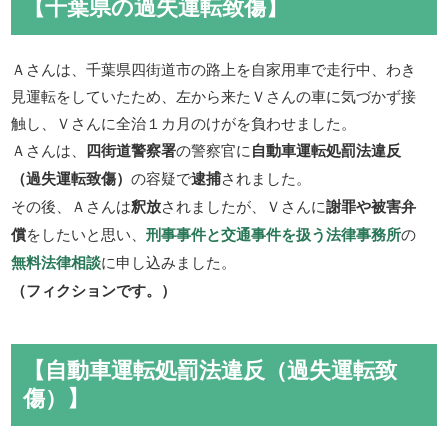
【千葉県の過失運転致傷】
Ａさんは、千葉県四街道市の路上を自家用車で走行中、わき
見運転をしていたため、左から来たＶさんの車に気づかず接
触し、Ｖさんに全治１カ月のけがを負わせました。
Ａさんは、
四街道警察署
の警察官に
自動車運転処罰法違反
（過失運転致傷）
の容疑で
逮捕
されました。
その後、Ａさんは
釈放
されましたが、Ｖさんに
謝罪や被害弁
償
をしたいと思い、
刑事事件と交通事件を扱う法律事務所
の
無料法律相談
に申し込みました。
（フィクションです。）
【自動車運転処罰法違反（過失運転致
傷）】