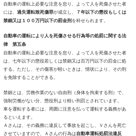
自動車の運転上必要な注意を怠り、よって人を死傷させた者
には、
過失運転致死傷罪
が成立し、
７年以下の懲役もしくは
禁錮又は１００万円以下の罰金刑
を科せられます。
自動車の運転により人を死傷させる行為等の処罰に関する法
律 第五条
自動車の運転上必要な注意を怠り、よって人を死傷させた者
は、七年以下の懲役若しくは禁錮又は百万円以下の罰金に処
する。ただし、その傷害が軽いときは、情状により、その刑
を免除することができる。
禁錮とは、労務作業のない自由刑（身体を拘束する刑）で、
強制労働がない分、懲役刑より軽い刑罰とされています。
車を運転する者には、周囲に注意を払って運転する義務があ
るといえます。
Ａさんは、その義務に違反して事故を起こし、Ｖさんを死亡
させていますので、Ａさんの行為は
自動車運転処罰法違反