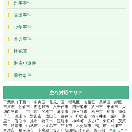
刑事事件
交通事件
少年事件
暴力事件
性犯罪
財産犯事件
薬物事件
主な対応エリア
千葉県（千葉市：中央区 花見川区 稲毛区 若葉区 美浜区 緑区：
市原市 佐倉市 習志野市 八千代市 四街道市 八街市 東金市 大
網白里市 市川市 船橋市 浦安市 鎌ヶ谷市 松戸市 柏市 我孫
子市 流山市 野田市 成田市 白井市 印西市 酒々井町 栄町 富
里市 香取市 旭市 銚子市 匝瑳市 神崎町 多古町 東庄町 茂原
市 勝浦市 山武市 いすみ市 館山市 木更津市 鴨川市 君津市
富津市 袖ヶ浦市 南房総市など）茨城県､埼玉県、東京都
詳細はこち