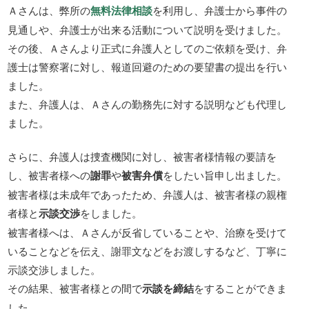
Ａさんは、弊所の
無料法律相談
を利用し、弁護士から事件の
見通しや、弁護士が出来る活動について説明を受けました。
その後、Ａさんより正式に弁護人としてのご依頼を受け、弁
護士は警察署に対し、報道回避のための要望書の提出を行い
ました。
また、弁護人は、Ａさんの勤務先に対する説明なども代理し
ました。
さらに、弁護人は捜査機関に対し、被害者様情報の要請を
し、被害者様への
謝罪
や
被害弁償
をしたい旨申し出ました。
被害者様は未成年であったため、弁護人は、被害者様の親権
者様と
示談交渉
をしました。
被害者様へは、Ａさんが反省していることや、治療を受けて
いることなどを伝え、謝罪文などをお渡しするなど、丁寧に
示談交渉しました。
その結果、被害者様との間で
示談を締結
をすることができま
した。