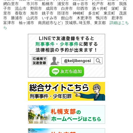
網白里市 市川市 船橋市 浦安市 鎌ヶ谷市 松戸市 柏市 我孫
子市 流山市 野田市 成田市 白井市 印西市 酒々井町 栄町 富
里市 香取市 旭市 銚子市 匝瑳市 神崎町 多古町 東庄町 茂原
市 勝浦市 山武市 いすみ市 館山市 木更津市 鴨川市 君津市
富津市 袖ヶ浦市 南房総市など）茨城県､埼玉県、東京都
詳細はこち
ら