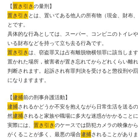
【
置き引き
の量刑】
置き引き
とは、置いてある他人の所有物（現金、財布
とです。
具体的な行為としては、スーパー、コンビニのトイレ
いる財布などを持って立ち去る行為です。
置き引き
は、窃盗罪又は占有離脱物横領罪に該当しま
置かれた場所，被害者が置き忘れてからどれくらい離
判断されます。起訴され有罪判決を受けると懲役刑や
になりますます。
【
逮捕
前の刑事弁護活動】
逮捕
されるかどうか不安を抱えながら日常生活を送る
然
逮捕
されると家族や職場に多大な迷惑がかかること
実際には、
置き引き
のケースでは防犯カメラの映像か
がくることが多く、最悪の場合
逮捕
されることがあり