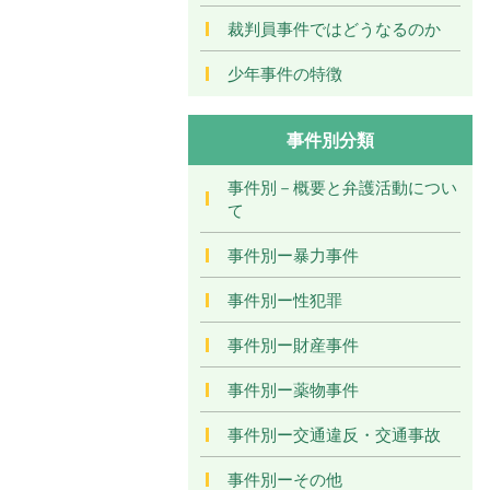
裁判員事件ではどうなるのか
少年事件の特徴
事件別分類
事件別－概要と弁護活動につい
て
事件別ー暴力事件
事件別ー性犯罪
事件別ー財産事件
事件別ー薬物事件
事件別ー交通違反・交通事故
事件別ーその他