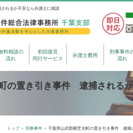
捕されるか不安なら弁護士に相談
無料相談の
初回接見
刑事事件
弁護士費用
流れ
同行サービス
流れ
町の置き引き事件 逮捕される
トップ
刑事事件
千葉県山武郡横芝光町の置き引き事件 逮捕