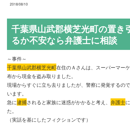
2018/08/10
千葉県山武郡横芝光町の置き
るか不安なら弁護士に相談
～事件～
千葉県山武郡横芝光町
在住のＡさんは、スーパーマー
布から現金を盗み取りました。
現場からすぐに立ち去りましたが、警察に発覚するの
います。
急に
逮捕
されると家族に迷惑がかかると考え、
弁護士
た。
（実話を基にしたフィクションです）