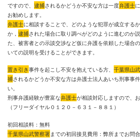
ですので、
逮捕
されるかどうか不安な方は一度
弁護士
お勧めします。
弁護士
に相談することで、どのような犯罪が成立する
か，
逮捕
された場合に取り調べがどのように進むのか
た、被害者との示談交渉など仮に弁護を依頼した場合
いての説明を受けることができます。
置き引き
事件を起こし不安を抱えている方、
千葉県山
捕
されるかどうか不安な方は弁護士法人あいち刑事事
い。
刑事弁護経験が豊富な
弁護士
が相談対応しますので、
（フリーダイヤル０１２０－６３１－８８１）
初回相談料：無料
千葉県山武警察署
までの初回接見費用：弊所までお問