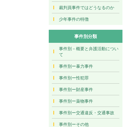
裁判員事件ではどうなるのか
少年事件の特徴
事件別分類
事件別－概要と弁護活動につい
て
事件別ー暴力事件
事件別ー性犯罪
事件別ー財産事件
事件別ー薬物事件
事件別ー交通違反・交通事故
事件別ーその他