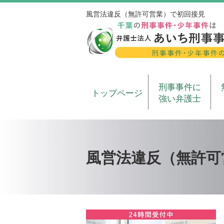
風営法違反（無許可営業）で初回接見
刑事事件に
トップページ
強い弁護士
風営法違反（無許可