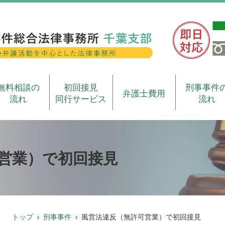
無料相談の
初回接見
刑事事件
弁護士費用
流れ
同行サービス
流れ
営業）で初回接見
トップ
刑事事件
風営法違反（無許可営業）で初回接見