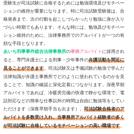
受験生が司法試験に合格するためには勉強環境及びモチベー
ションの維持が重要になります。特に司法試験受験後は、合
格発表まで、次の行動を起こしづらかったり勉強に身が入り
づらい時期でもあります。そんな時には、勉強及びモチベー
ション維持のために、法律事務所でのアルバイトが一つの有
効な手段となります。
あいち刑事事件総合法律事務所
の
事務アルバイト
に採用され
ると、専門弁護士による刑事・少年事件の
弁護活動を間近に
見ることができます
。司法試験又は予備試験の勉強で学んだ
法律知識が弁護士事務所でどのように使われているのかを見
ることで、知識の確認と深化定着につながります。深夜早朝
アルバイトであれば、冷暖房完備の快適で静かな環境で、電
話対応などの簡単な仕事以外の時間は自由に勉強等をしてい
ただけます（深夜早朝手当も出ます）。
司法試験合格者のア
ルバイトを多数受け入れ、当事務所アルバイト経験者の多く
が司法試験に合格しているモチベーションの高い職場です
。