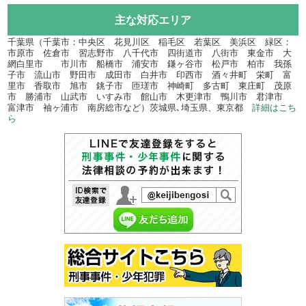
主な対応エリア
千葉県（千葉市：中央区 花見川区 稲毛区 若葉区 美浜区 緑区：
市原市 佐倉市 習志野市 八千代市 四街道市 八街市 東金市 大
網白里市 市川市 船橋市 浦安市 鎌ヶ谷市 松戸市 柏市 我孫
子市 流山市 野田市 成田市 白井市 印西市 酒々井町 栄町 富
里市 香取市 旭市 銚子市 匝瑳市 神崎町 多古町 東庄町 茂原
市 勝浦市 山武市 いすみ市 館山市 木更津市 鴨川市 君津市
富津市 袖ヶ浦市 南房総市など）茨城県､埼玉県、東京都
詳細はこち
ら