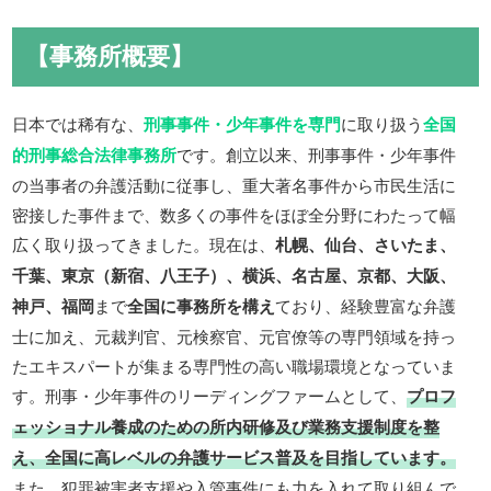
【事務所概要】
日本では稀有な、
刑事事件・少年事件を専門
に取り扱う
全国
的刑事総合法律事務所
です。創立以来、刑事事件・少年事件
の当事者の弁護活動に従事し、重大著名事件から市民生活に
密接した事件まで、数多くの事件をほぼ全分野にわたって幅
広く取り扱ってきました。現在は、
札幌、仙台、さいたま、
千葉、東京（新宿、八王子）、横浜、名古屋、京都、大阪、
神戸、福岡
まで
全国に事務所を構え
ており、経験豊富な弁護
士に加え、元裁判官、元検察官、元官僚等の専門領域を持っ
たエキスパートが集まる専門性の高い職場環境となっていま
す。刑事・少年事件のリーディングファームとして、
プロフ
ェッショナル養成のための所内研修及び業務支援制度を整
え、全国に高レベルの弁護サービス普及を目指しています。
また、犯罪被害者支援や入管事件にも力を入れて取り組んで