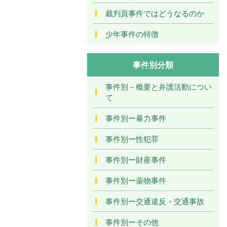
裁判員事件ではどうなるのか
少年事件の特徴
事件別分類
事件別－概要と弁護活動につい
て
事件別ー暴力事件
事件別ー性犯罪
事件別ー財産事件
事件別ー薬物事件
事件別ー交通違反・交通事故
事件別ーその他